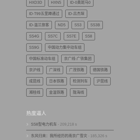
HXD3D
HXN5
ID-0奥斑马0
ID-T99五里蹲通过
ID-吕杰琛
ID-温兰旅客
ND5
SS3
SS3B
SS4G
SS7C
SS7E
SS8
SS9G
中国动力集中动车组
中国标准动车组
京广线-广铁集团
京沪线
广深线
广茂铁路
德国铁路
成昆线
日本铁路
检测列车
沪昆线
湘桂线
金温铁路
陇海线
热度逼人
SS8型电力机车
- 209,218 s
东风归来：我所经历的南京广雪灾
- 185,326 s