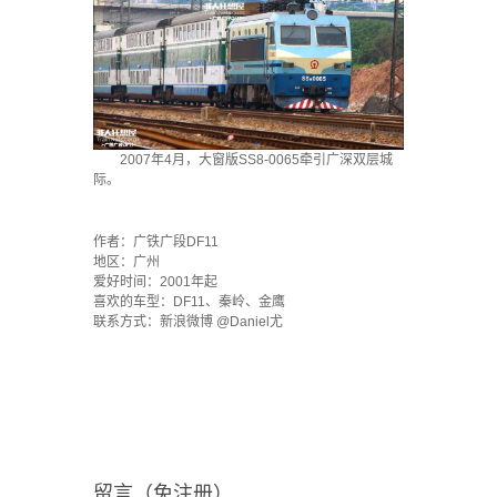
2007年4月，大窗版SS8-0065牵引广深双层城
际。
·
作者：广铁广段DF11
地区：广州
爱好时间：2001年起
喜欢的车型：DF11、秦岭、金鹰
联系方式：新浪微博 @Daniel尤
留言（免注册）