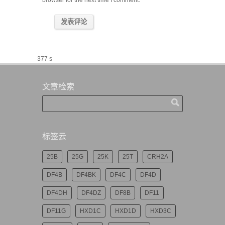
browser for the next time I comment.
377 s
文章检索
标签云
25B
25G
25K
25T
CRH2A
DF4B
DF4BK
DF4C
DF4D
DF4DH
DF4DZ
DF8B
DF11
DF11G
HXD1C
HXD1D
HXD3C