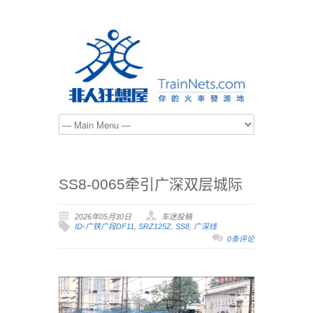
SS8-0065牵引广深双层城际
2026年05月30日
车迷投稿
ID-广铁广段DF11
,
SRZ125Z
,
SS8
,
广深线
0条评论