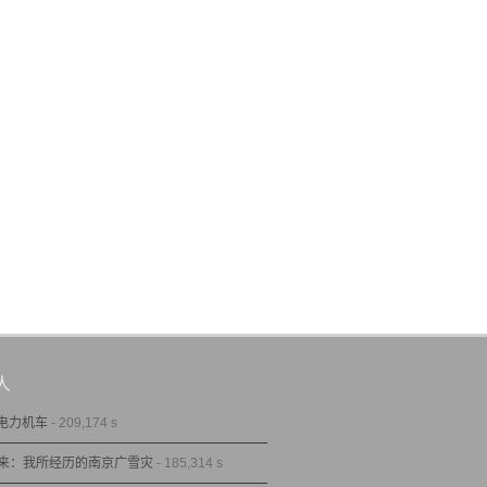
人
型电力机车
- 209,174 s
来：我所经历的南京广雪灾
- 185,314 s