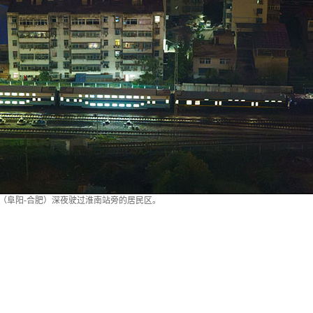
7次（阜阳-合肥）深夜驶过淮南站旁的居民区。