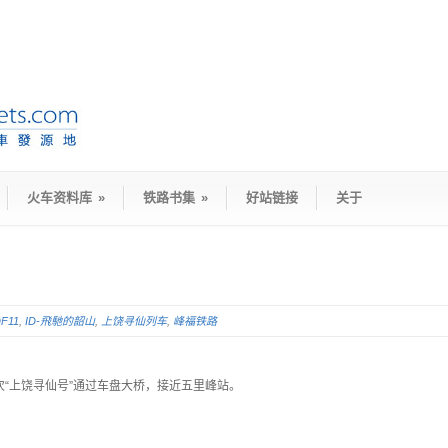
火车资料库
»
铁路书集
»
好站链接
关于
F11
,
ID-飛馳的韶山
,
上饶寻仙列车
,
峰福铁路
2次“上饶寻仙号”通过车盘大桥，接近五里峰站。