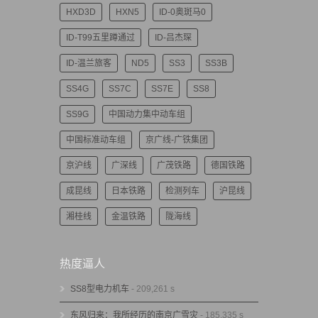
HXD3D
HXN5
ID-0奥斑马0
ID-T99五里蹲通过
ID-吕杰琛
ID-温兰旅客
ND5
SS3
SS3B
SS4G
SS7C
SS7E
SS8
SS9G
中国动力集中动车组
中国标准动车组
京广线-广铁集团
京沪线
广深线
广茂铁路
德国铁路
成昆线
日本铁路
检测列车
沪昆线
湘桂线
金温铁路
陇海线
热度逼人
SS8型电力机车
- 209,261 s
东风归来：我所经历的南京广雪灾
- 185,335 s