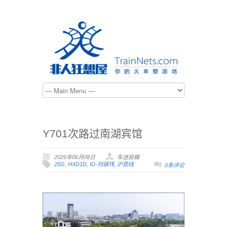
Y701次路过南湖宾馆
2026年06月08日
车迷投稿
25G
,
HXD1D
,
ID-刘骐玮
,
沪昆线
0条评论