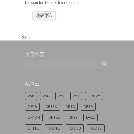
browser for the next time I comment.
239 s
文章检索
标签云
25B
25G
25K
25T
CRH2A
DF4B
DF4BK
DF4C
DF4D
DF4DH
DF4DZ
DF8B
DF11
DF11G
HXD1C
HXD1D
HXD3C