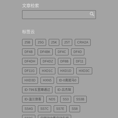
文章检索
标签云
25B
25G
25K
25T
CRH2A
DF4B
DF4BK
DF4C
DF4D
DF4DH
DF4DZ
DF8B
DF11
DF11G
HXD1C
HXD1D
HXD3C
HXD3D
HXN5
ID-0奥斑马0
ID-T99五里蹲通过
ID-吕杰琛
ID-温兰旅客
ND5
SS3
SS3B
SS4G
SS7C
SS7E
SS8