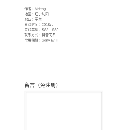
·
作者：Mrfeng
地区：辽宁沈阳
职业：学生
喜欢时间：2018起
喜欢车型：SS8、SS9
联系方式：抖音同名
常用相机：Sony a7 II
留言（免注册）