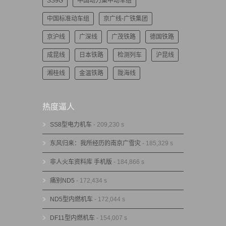
SS9G
中国动力集中动车组
中国标准动车组
京广线-广铁集团
京沪线
广深线
广茂铁路
德国铁路
成昆线
日本铁路
检测列车
沪昆线
湘桂线
金温铁路
陇海线
热度逼人
SS8型电力机车
- 209,230 s
东风归来：我所经历的南京广雪灾
- 185,329 s
非人火车资料库 手机版
- 184,866 s
痛别ND5
- 172,434 s
ND5型内燃机车
- 172,044 s
DF11型内燃机车
- 154,007 s