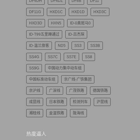
DF4DH
DF4DZ
DF8B
DF11
DF11G
HXD1C
HXD1D
HXD3C
HXD3D
HXN5
ID-0奥斑马0
ID-T99五里蹲通过
ID-吕杰琛
ID-温兰旅客
ND5
SS3
SS3B
SS4G
SS7C
SS7E
SS8
SS9G
中国动力集中动车组
中国标准动车组
京广线-广铁集团
京沪线
广深线
广茂铁路
德国铁路
成昆线
日本铁路
检测列车
沪昆线
湘桂线
金温铁路
陇海线
热度逼人