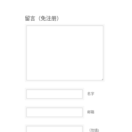
留言（免注册）
名字
邮箱
（勿填)