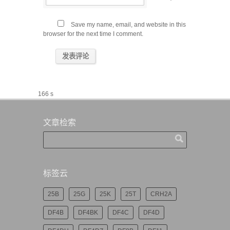
Save my name, email, and website in this
browser for the next time I comment.
166 s
文章检索
标签云
25B
25G
25K
25T
CRH2A
DF4B
DF4BK
DF4C
DF4D