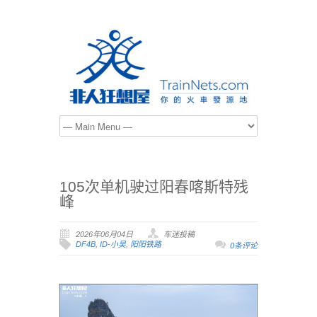
105次单机驶过阳春喀斯特残
峰
2026年06月04日
车迷投稿
DF4B
,
ID-小吴
,
阳阳铁路
0条评论