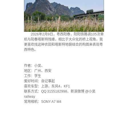
2026年2月9日，粤西阳春，阳阳铁路调105次单
机与阳春喀斯特残峰，相比于大众化的桥上视角，我
更喜欢找这种农田和喀斯特地貌结合的构图来表现粤
西特色。
·
作者：小吴、
地区：广州、西安
工作：学生
爱好时间：自记事起
喜欢车型：上游，东风4，KF1
联系方式：QQ 3155182998、新浪微博 @小吴
railway
常用相机：SONY A7 M4