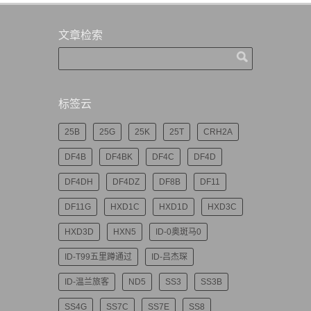
文章检索
标签云
25B
25G
25K
25T
CRH2A
DF4B
DF4BK
DF4C
DF4D
DF4DH
DF4DZ
DF8B
DF11
DF11G
HXD1C
HXD1D
HXD3C
HXD3D
HXN5
ID-0奥斑马0
ID-T99五里蹲通过
ID-吕杰琛
ID-温兰旅客
ND5
SS3
SS3B
SS4G
SS7C
SS7E
SS8