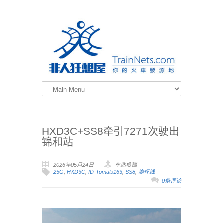
HXD3C+SS8牵引7271次驶出
锦和站
2026年05月24日
车迷投稿
25G
,
HXD3C
,
ID-Tomato163
,
SS8
,
渝怀线
0条评论