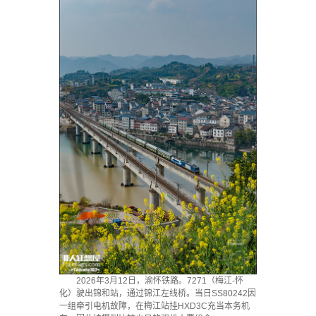
2026年3月12日，渝怀铁路。7271（梅江-怀
化）驶出锦和站，通过锦江左线桥。当日SS80242因
一组牵引电机故障，在梅江站挂HXD3C充当本务机