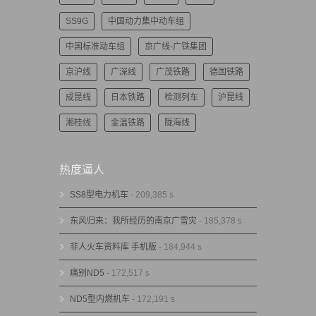
SS9G
中国动力集中动车组
中国标准动车组
京广线-广铁集团
京沪线
广深线
广茂铁路
德国铁路
成昆线
日本铁路
检测列车
沪昆线
湘桂线
金温铁路
陇海线
热度逼人
SS8型电力机车
- 209,385 s
东风归来：我所经历的南京广雪灾
- 185,378 s
非人火车资料库 手机版
- 184,944 s
痛别ND5
- 172,517 s
ND5型内燃机车
- 172,191 s