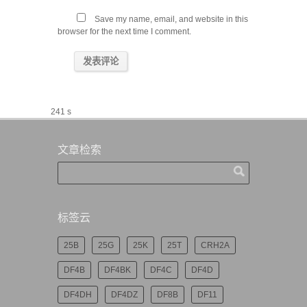
Save my name, email, and website in this
browser for the next time I comment.
241 s
文章检索
标签云
25B
25G
25K
25T
CRH2A
DF4B
DF4BK
DF4C
DF4D
DF4DH
DF4DZ
DF8B
DF11