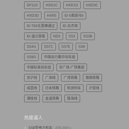
DF11G
HXD1C
HXD1D
HXD3C
HXD3D
HXN5
ID-0奥斑马0
ID-T99五里蹲通过
ID-吕杰琛
ID-温兰旅客
ND5
SS3
SS3B
SS4G
SS7C
SS7E
SS8
SS9G
中国动力集中动车组
中国标准动车组
京广线-广铁集团
京沪线
广深线
广茂铁路
德国铁路
成昆线
日本铁路
检测列车
沪昆线
湘桂线
金温铁路
陇海线
热度逼人
SS8型电力机车
- 209,369 s