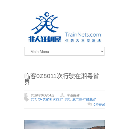
临客0Z8011次行驶在湘粤省
界
2026年07月04日
车迷投稿
25T
,
ID-李宜泽
,
RZ25T
,
SS8
,
京广线-广铁集团
0条评论