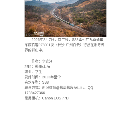
2026年2月7日，京广线，SS8牵引广九直通车
车底临客0Z8011次（长沙-广州白云）行驶在湘粤省
界的群山中。
作者：李宜泽
地区：郑州/上海
职业：学生
爱好时间：2013年至今
喜欢车型：SS8
联系方式：新浪微博@郑局郑段韶山八、QQ
1738427366
常用相机：Canon EOS 77D