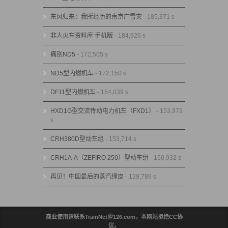
东风归来：我所经历的南京广雪灾
- 185,371 s
非人火车资料库 手机版
- 184,926 s
痛别ND5
- 172,505 s
ND5型内燃机车
- 172,150 s
DF11型内燃机车
- 154,039 s
HXD1G型交流传动电力机车（FXD1）
- 153,979
s
CRH380D型动车组
- 153,714 s
CRH1A-A（ZEFIRO 250）型动车组
- 150,932 s
再见！中国最后的蒸汽绿皮
- 129,789 s
商业使用请联系TrainNet＠126.com，本网站拒绝CC协
议。