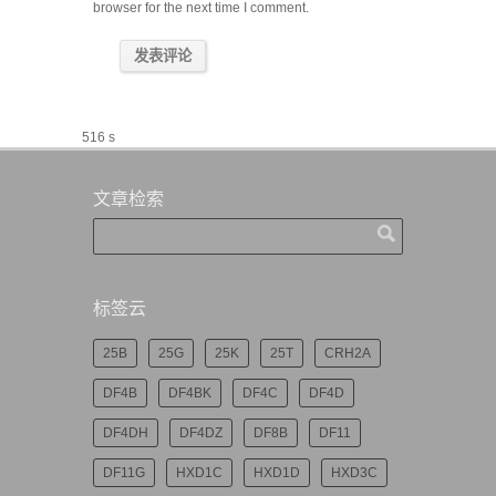
browser for the next time I comment.
516 s
文章检索
标签云
25B
25G
25K
25T
CRH2A
DF4B
DF4BK
DF4C
DF4D
DF4DH
DF4DZ
DF8B
DF11
DF11G
HXD1C
HXD1D
HXD3C