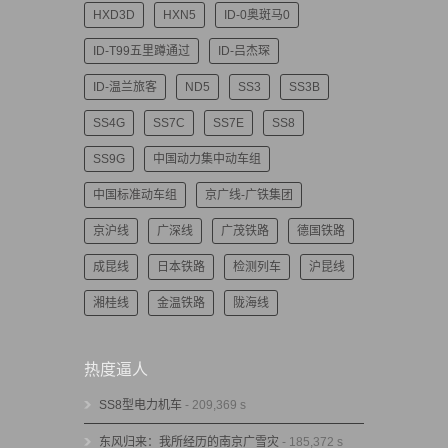
HXD3D
HXN5
ID-0奥斑马0
ID-T99五里蹲通过
ID-吕杰琛
ID-温兰旅客
ND5
SS3
SS3B
SS4G
SS7C
SS7E
SS8
SS9G
中国动力集中动车组
中国标准动车组
京广线-广铁集团
京沪线
广深线
广茂铁路
德国铁路
成昆线
日本铁路
检测列车
沪昆线
湘桂线
金温铁路
陇海线
热度逼人
SS8型电力机车
- 209,369 s
东风归来：我所经历的南京广雪灾
- 185,372 s