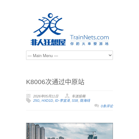
K8006次通过中原站
2026年05月11日
车迷投稿
25G
,
HXD1D
,
ID-李宜泽
,
SS8
,
陇海线
0条评论