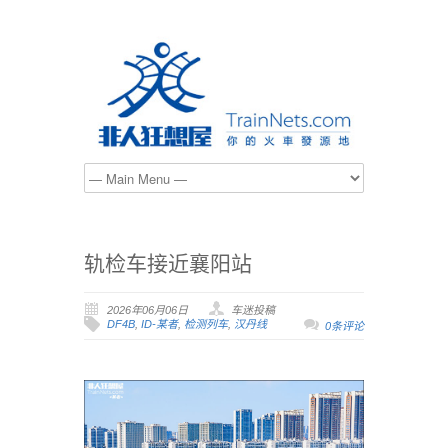
轨检车接近襄阳站
2026年06月06日
车迷投稿
DF4B
,
ID-某者
,
检测列车
,
汉丹线
0条评论