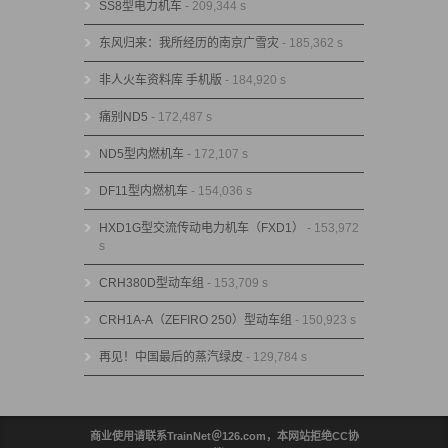
SS8型电力机车
- 209,344 s
东风归来：我所经历的南京广雪灾
- 185,362 s
非人火车资料库 手机版
- 184,920 s
痛别ND5
- 172,487 s
ND5型内燃机车
- 172,107 s
DF11型内燃机车
- 154,036 s
HXD1G型交流传动电力机车（FXD1）
- 153,972
s
CRH380D型动车组
- 153,709 s
CRH1A-A（ZEFIRO 250）型动车组
- 150,923 s
再见！中国最后的蒸汽绿皮
- 129,784 s
商业使用请联系TrainNet＠126.com，本网站拒绝CC协