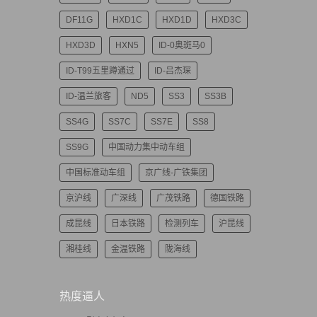
DF11G
HXD1C
HXD1D
HXD3C
HXD3D
HXN5
ID-0奥斑马0
ID-T99五里蹲通过
ID-吕杰琛
ID-温兰旅客
ND5
SS3
SS3B
SS4G
SS7C
SS7E
SS8
SS9G
中国动力集中动车组
中国标准动车组
京广线-广铁集团
京沪线
广深线
广茂铁路
德国铁路
成昆线
日本铁路
检测列车
沪昆线
湘桂线
金温铁路
陇海线
热度逼人