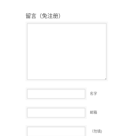
留言（免注册）
名字
邮箱
（勿填)