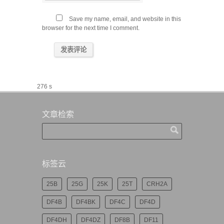
Save my name, email, and website in this
browser for the next time I comment.
276 s
文章检索
标签云
25B
25G
25K
25T
CRH2A
DF4B
DF4BK
DF4C
DF4D
DF4DH
DF4DZ
DF8B
DF11