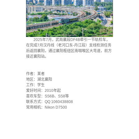
2025年7月，武局襄段DF4B牵引一节轨检车，
在完成7月汉丹线（老河口东-丹江段）支线检测任务
后返回襄阳，通过襄阳枢纽区南咽喉区大弯道，前方
接近襄阳站。
·
作者：某者
地区：湖北襄阳
工作：学生
爱好时间：2010年起
喜欢车型：SS6B、SS8等
联系方式：QQ 1060438808
常用相机：Nikon D7500