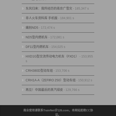
东风归来：我所经历的南京广雪灾
- 185,347 s
非人火车资料库 手机版
- 184,901 s
痛别ND5
- 172,474 s
ND5型内燃机车
- 172,081 s
DF11型内燃机车
- 154,025 s
HXD1G型交流传动电力机车（FXD1）
- 153,955
s
CRH380D型动车组
- 153,706 s
CRH1A-A（ZEFIRO 250）型动车组
- 150,912 s
再见！中国最后的蒸汽绿皮
- 129,766 s
商业使用请联系TrainNet＠126.com，本网站拒绝CC协
议。