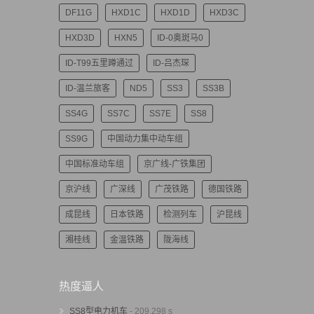
DF11G
HXD1C
HXD1D
HXD3C
HXD3D
HXN5
ID-0奥斑马0
ID-T99五里蹲通过
ID-吕杰琛
ID-温兰旅客
ND5
SS3
SS3B
SS4G
SS7C
SS7E
SS8
SS9G
中国动力集中动车组
中国标准动车组
京广线-广铁集团
京沪线
广深线
广茂铁路
德国铁路
成昆线
日本铁路
检测列车
沪昆线
湘桂线
金温铁路
陇海线
热度逼人
SS8型电力机车
- 209,298 s