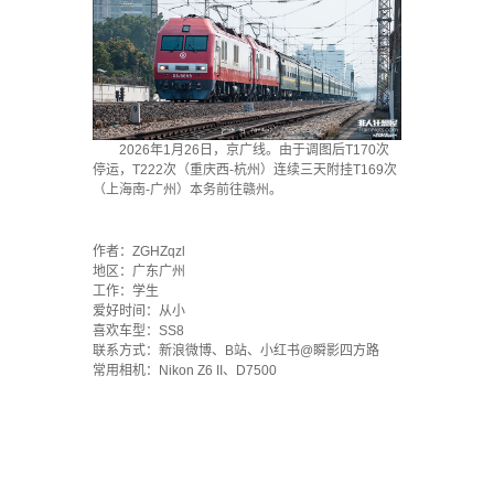
2026年1月26日，京广线。由于调图后T170次
停运，T222次（重庆西-杭州）连续三天附挂T169次
（上海南-广州）本务前往赣州。
·
作者：ZGHZqzl
地区：广东广州
工作：学生
爱好时间：从小
喜欢车型：SS8
联系方式：新浪微博、B站、小红书@瞬影四方路
常用相机：Nikon Z6 II、D7500