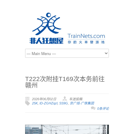
T222次附挂T169次本务前往
赣州
2026年06月02日
车迷投稿
25K
,
ID-ZGHZqzl
,
SS9G
,
京广线-广铁集团
0条评论