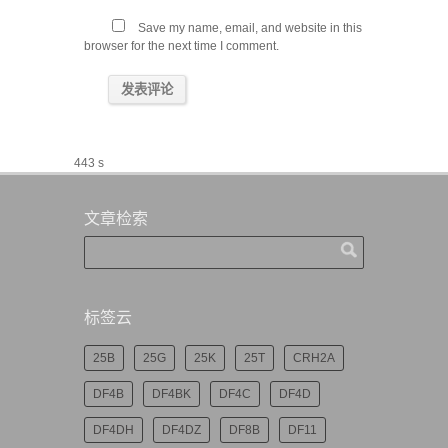
Save my name, email, and website in this
browser for the next time I comment.
443 s
文章检索
标签云
25B
25G
25K
25T
CRH2A
DF4B
DF4BK
DF4C
DF4D
DF4DH
DF4DZ
DF8B
DF11