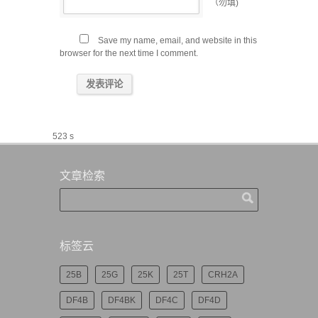
（勿填)
Save my name, email, and website in this
browser for the next time I comment.
523 s
文章检索
标签云
25B
25G
25K
25T
CRH2A
DF4B
DF4BK
DF4C
DF4D