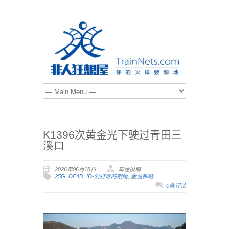
K1396次黄金光下驶过青田三
溪口
2026年06月18日
车迷投稿
25G
,
DF4D
,
ID-爱打球的鲲鲲
,
金温铁路
0条评论