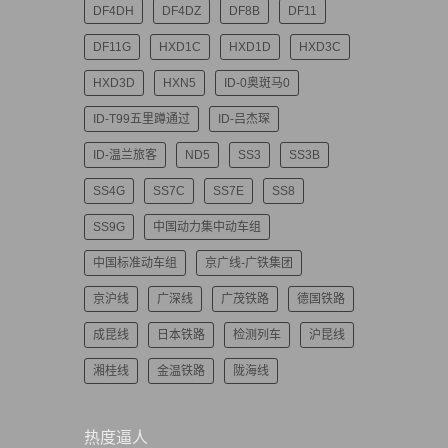
DF4DH
DF4DZ
DF8B
DF11
DF11G
HXD1C
HXD1D
HXD3C
HXD3D
HXN5
ID-0奥斑马0
ID-T99五里蹲通过
ID-吕杰琛
ID-温兰旅客
ND5
SS3
SS3B
SS4G
SS7C
SS7E
SS8
SS9G
中国动力集中动车组
中国标准动车组
京广线-广铁集团
京沪线
广深线
广茂铁路
德国铁路
成昆线
日本铁路
检测列车
沪昆线
湘桂线
金温铁路
陇海线
热度逼人