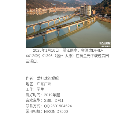
2025年1月16日，浙江丽水，金温虎DF4D-
4412牵引K1396（温州-太原）在黄金光下驶过青田
三溪口。
·
作者：爱打球的鲲鲲
地区：广东广州
工作：学生
爱好时间：2019年起
喜欢车型：SS8、DF11
联系方式：QQ 2601904524
常用相机：NIKON D7500