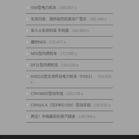
SS8型电力机车
- 209,307 s
东风归来：我所经历的南京广雪灾
- 185,349 s
非人火车资料库 手机版
- 184,903 s
痛别ND5
- 172,477 s
ND5型内燃机车
- 172,085 s
DF11型内燃机车
- 154,029 s
HXD1G型交流传动电力机车（FXD1）
- 153,959
s
CRH380D型动车组
- 153,706 s
CRH1A-A（ZEFIRO 250）型动车组
- 150,915 s
再见！中国最后的蒸汽绿皮
- 129,769 s