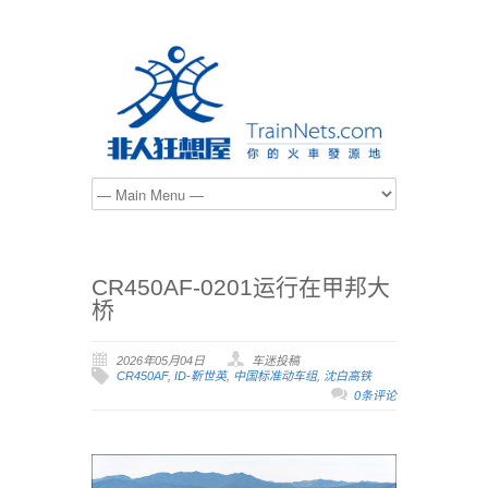
CR450AF-0201运行在甲邦大
桥
2026年05月04日
车迷投稿
CR450AF
,
ID-靳世英
,
中国标准动车组
,
沈白高铁
0条评论