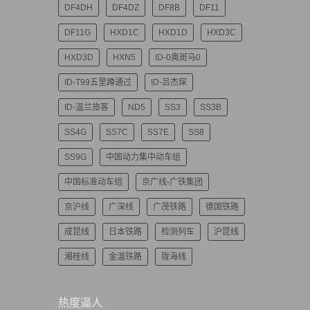
DF4DH
DF4DZ
DF8B
DF11
DF11G
HXD1C
HXD1D
HXD3C
HXD3D
HXN5
ID-0奥斑马0
ID-T99五里蹲通过
ID-吕杰琛
ID-温兰旅客
ND5
SS3
SS3B
SS4G
SS7C
SS7E
SS8
SS9G
中国动力集中动车组
中国标准动车组
京广线-广铁集团
京沪线
广深线
广茂铁路
德国铁路
成昆线
日本铁路
检测列车
沪昆线
湘桂线
金温铁路
陇海线
热度逼人