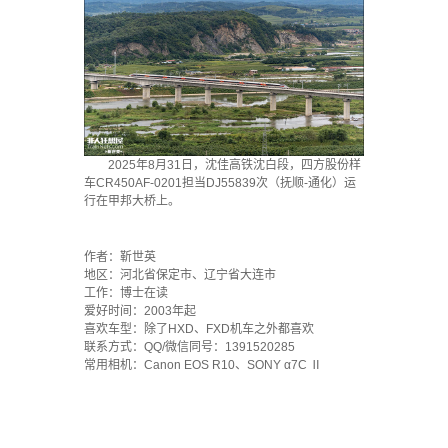
2025年8月31日，沈佳高铁沈白段，四方股份样
车CR450AF-0201担当DJ55839次（抚顺-通化）运
行在甲邦大桥上。
`
作者：靳世英
地区：河北省保定市、辽宁省大连市
工作：博士在读
爱好时间：2003年起
喜欢车型：除了HXD、FXD机车之外都喜欢
联系方式：QQ/微信同号：1391520285
常用相机：Canon EOS R10、SONY α7C Ⅱ