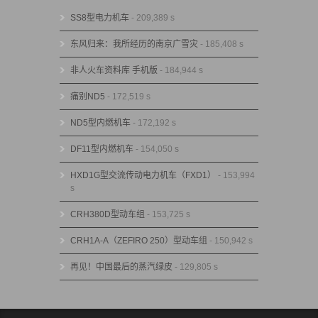
SS8型电力机车
- 209,389 s
东风归来：我所经历的南京广雪灾
- 185,408 s
非人火车资料库 手机版
- 184,944 s
痛别ND5
- 172,519 s
ND5型内燃机车
- 172,192 s
DF11型内燃机车
- 154,050 s
HXD1G型交流传动电力机车（FXD1）
- 153,994
s
CRH380D型动车组
- 153,725 s
CRH1A-A（ZEFIRO 250）型动车组
- 150,942 s
再见！中国最后的蒸汽绿皮
- 129,805 s