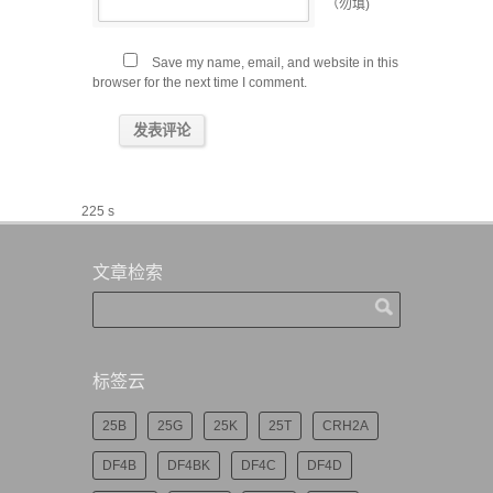
（勿填)
Save my name, email, and website in this
browser for the next time I comment.
225 s
文章检索
标签云
25B
25G
25K
25T
CRH2A
DF4B
DF4BK
DF4C
DF4D