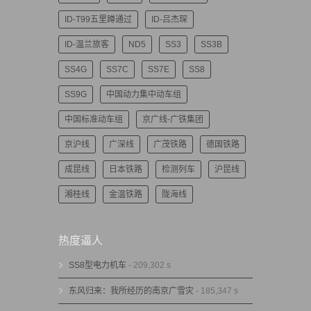
ID-T99五里蹲通过
ID-吕杰琛
ID-温兰旅客
ND5
SS3
SS3B
SS4G
SS7C
SS7E
SS8
SS9G
中国动力集中动车组
中国标准动车组
京广线-广铁集团
京沪线
广深线
广茂铁路
德国铁路
成昆线
日本铁路
检测列车
沪昆线
湘桂线
金温铁路
陇海线
热度逼人
SS8型电力机车
- 209,302 s
东风归来：我所经历的南京广雪灾
- 185,347 s