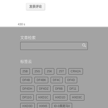
430 s
文章检索
标签云
25B
25G
25K
25T
CRH2A
DF4B
DF4BK
DF4C
DF4D
DF4DH
DF4DZ
DF8B
DF11
DF11G
HXD1C
HXD1D
HXD3C
HXD3D
HXN5
ID-0奥斑马0