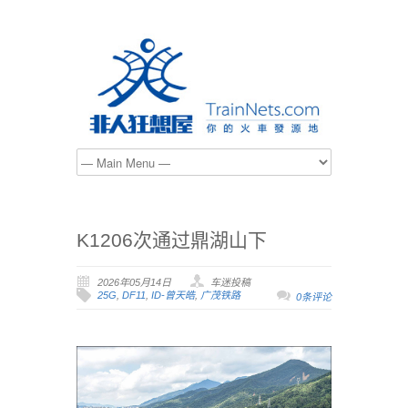
K1206次通过鼎湖山下
2026年05月14日
车迷投稿
25G
,
DF11
,
ID-曾天皓
,
广茂铁路
0条评论