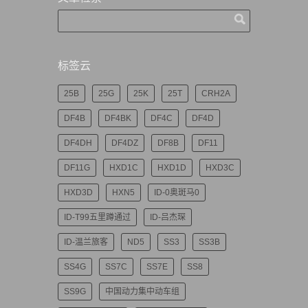
标签云
25B
25G
25K
25T
CRH2A
DF4B
DF4BK
DF4C
DF4D
DF4DH
DF4DZ
DF8B
DF11
DF11G
HXD1C
HXD1D
HXD3C
HXD3D
HXN5
ID-0奥斑马0
ID-T99五里蹲通过
ID-吕杰琛
ID-温兰旅客
ND5
SS3
SS3B
SS4G
SS7C
SS7E
SS8
SS9G
中国动力集中动车组