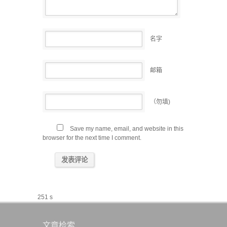
名字
邮箱
（勿填)
Save my name, email, and website in this
browser for the next time I comment.
251 s
文章检索