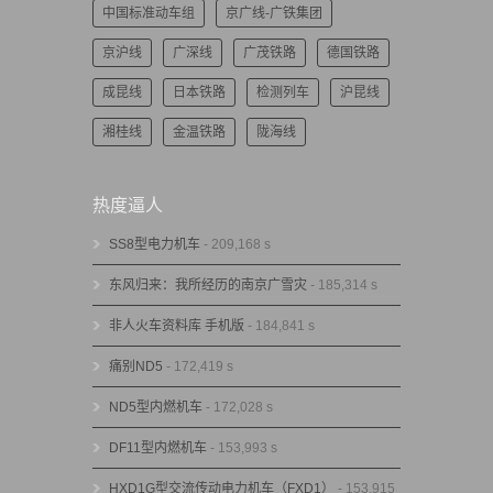
中国标准动车组
京广线-广铁集团
京沪线
广深线
广茂铁路
德国铁路
成昆线
日本铁路
检测列车
沪昆线
湘桂线
金温铁路
陇海线
热度逼人
SS8型电力机车
- 209,168 s
东风归来：我所经历的南京广雪灾
- 185,314 s
非人火车资料库 手机版
- 184,841 s
痛别ND5
- 172,419 s
ND5型内燃机车
- 172,028 s
DF11型内燃机车
- 153,993 s
HXD1G型交流传动电力机车（FXD1）
- 153,915