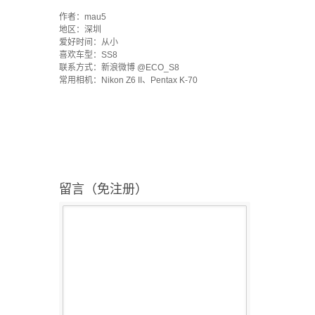
·
作者：mau5
地区：深圳
爱好时间：从小
喜欢车型：SS8
联系方式：新浪微博 @ECO_S8
常用相机：Nikon Z6 II、Pentax K-70
留言（免注册）