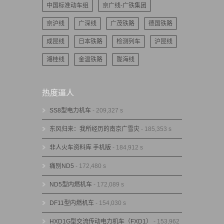
中国标准动车组
京广线-广铁集团
京沪线
广深线
广茂铁路
德国铁路
成昆线
日本铁路
检测列车
沪昆线
湘桂线
金温铁路
陇海线
热度逼人
SS8型电力机车
- 209,327 s
东风归来：我所经历的南京广雪灾
- 185,353 s
非人火车资料库 手机版
- 184,912 s
痛别ND5
- 172,480 s
ND5型内燃机车
- 172,089 s
DF11型内燃机车
- 154,030 s
HXD1G型交流传动电力机车（FXD1）
- 153,962