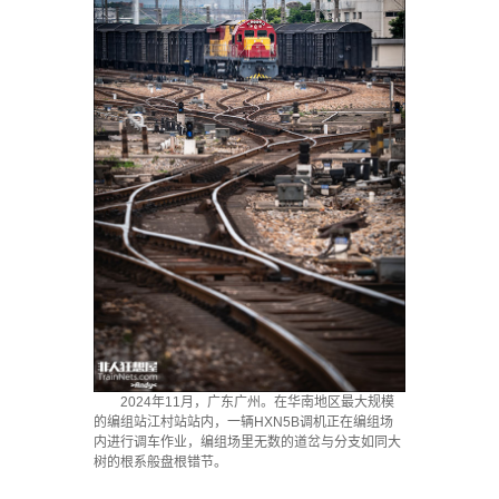
2024年11月，广东广州。在华南地区最大规模
的编组站江村站站内，一辆HXN5B调机正在编组场
内进行调车作业，编组场里无数的道岔与分支如同大
树的根系般盘根错节。