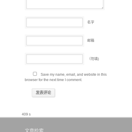
名字
邮箱
（勿填)
Save my name, email, and website in this
browser for the next time I comment.
409 s
文章检索