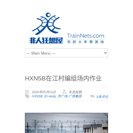
HXN5B在江村编组场内作业
2026年05月14日
车迷投稿
HXN5B
,
ID-Andy
,
京广线-广铁集团
0条评论