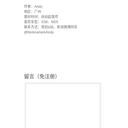
·
作者：Andy
地区：广州
爱好时间：自幼起喜欢
喜欢车型：SS8、ND5
联系方式：常驻b站，新浪微博同名
@NicknameisAndy
留言（免注册）