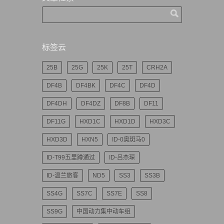
标签云
25B
25G
25K
25T
CRH2A
DF4B
DF4BK
DF4C
DF4D
DF4DH
DF4DZ
DF8B
DF11
DF11G
HXD1C
HXD1D
HXD3C
HXD3D
HXN5
ID-0奥斑马0
ID-T99五里蹲通过
ID-吕杰琛
ID-温兰旅客
ND5
SS3
SS3B
SS4G
SS7C
SS7E
SS8
SS9G
中国动力集中动车组