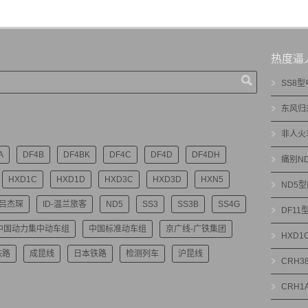
热度逼
SS8
东风归
非人火
A
DF4B
DF4BK
DF4C
DF4D
DF4DH
痛别N
HXD1C
HXD1D
HXD3C
HXD3D
HXN5
ND5
-吕杰琛
ID-温兰旅客
ND5
SS3
SS3B
SS4G
DF1
中国动力集中动车组
中国标准动车组
京广线-广铁集团
HXD
铁路
成昆线
日本铁路
检测列车
沪昆线
CRH3
CRH1