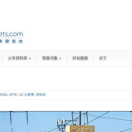
火车资料库
»
铁路书集
»
好站链接
关于
RH5A
,
DF4C
,
ID-王鲁豫
,
京哈线