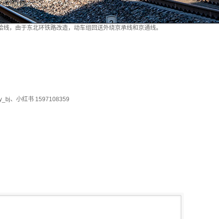
驶在京哈线，由于东北环铁路改造，动车组回送外绕京承线和京通线。
bj、小红书 1597108359