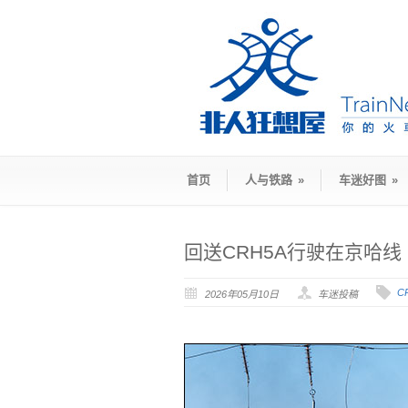
首页
人与铁路
»
车迷好图
»
回送CRH5A行驶在京哈线
C
2026年05月10日
车迷投稿