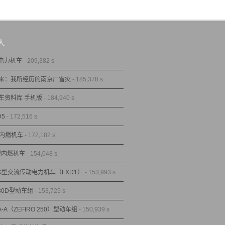
人
型电力机车
- 209,382 s
来：我所经历的南京广雪灾
- 185,378 s
车资料库 手机版
- 184,940 s
D5
- 172,516 s
型内燃机车
- 172,182 s
1型内燃机车
- 154,048 s
1G型交流传动电力机车（FXD1）
- 153,993 s
80D型动车组
- 153,725 s
A-A（ZEFIRO 250）型动车组
- 150,939 s