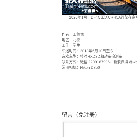
2026年1月，DF4C回送CRH5A行
·
作者：王鲁豫
地区：北京
工作：学生
车迷时间：2018年6月10日至今
喜欢车型：挂牌HXD3D和动车检测车
联系方式：微信 2209167996、新浪微博 @wly_
常用相机：Nikon D850
留言（免注册）