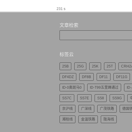
231 s
文章检索
标签云
25B
25G
25K
25T
CRH2
DF4DZ
DF8B
DF11
DF11G
ID-0奥斑马0
ID-T99五里蹲通过
ID
SS7C
SS7E
SS8
SS9G
京沪线
广深线
广茂铁路
德国
湘桂线
金温铁路
陇海线