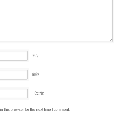
名字
邮箱
（勿填)
 this browser for the next time I comment.