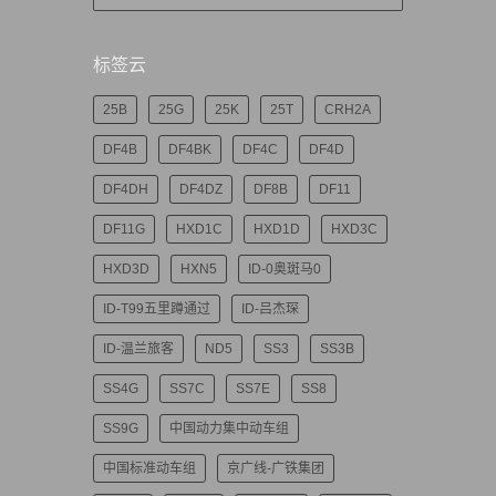
标签云
25B
25G
25K
25T
CRH2A
DF4B
DF4BK
DF4C
DF4D
DF4DH
DF4DZ
DF8B
DF11
DF11G
HXD1C
HXD1D
HXD3C
HXD3D
HXN5
ID-0奥斑马0
ID-T99五里蹲通过
ID-吕杰琛
ID-温兰旅客
ND5
SS3
SS3B
SS4G
SS7C
SS7E
SS8
SS9G
中国动力集中动车组
中国标准动车组
京广线-广铁集团