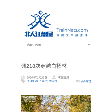
调218次穿越白杨林
2026年02月22日
车迷投稿
DF4B
,
ID-齐泽宇
,
大宋线
0条评论