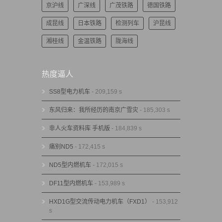
京沪线
广深线
广茂铁路
德国铁路
成昆线
日本铁路
检测列车
沪昆线
湘桂线
金温铁路
陇海线
热度逼人
SS8型电力机车
- 209,159 s
东风归来：我所经历的南京广雪灾
- 185,303 s
非人火车资料库 手机版
- 184,839 s
痛别ND5
- 172,415 s
ND5型内燃机车
- 172,015 s
DF11型内燃机车
- 153,989 s
HXD1G型交流传动电力机车（FXD1）
- 153,912
s