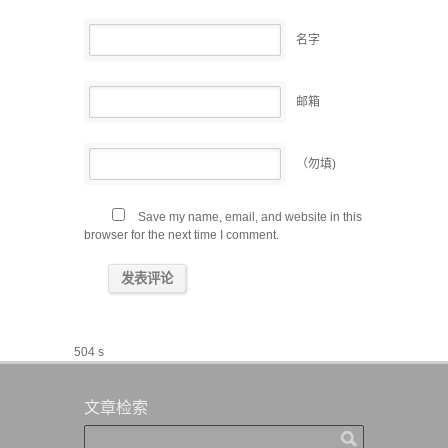
名字
邮箱
（勿填)
Save my name, email, and website in this
browser for the next time I comment.
504 s
文章检索