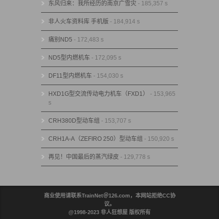
东风归来：我所经历的南京广雪灾
- 185,357 s
非人火车资料库 手机版
- 184,914 s
痛别ND5
- 172,483 s
ND5型内燃机车
- 172,095 s
DF11型内燃机车
- 154,030 s
HXD1G型交流传动电力机车（FXD1）
- 153,965
s
CRH380D型动车组
- 153,707 s
CRH1A-A（ZEFIRO 250）型动车组
- 150,920 s
再见！中国最后的蒸汽绿皮
- 129,778 s
商业使用请联系TrainNet＠126.com，本网站拒绝CC协
议。
@1998-2023 非人狂想屋 版权所有