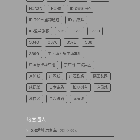
HXD3D
HXN5
ID-0奥斑马0
ID-T99五里蹲通过
ID-吕杰琛
ID-温兰旅客
ND5
SS3
SS3B
SS4G
SS7C
SS7E
SS8
SS9G
中国动力集中动车组
中国标准动车组
京广线-广铁集团
京沪线
广深线
广茂铁路
德国铁路
成昆线
日本铁路
检测列车
沪昆线
湘桂线
金温铁路
陇海线
热度逼人
SS8型电力机车
- 209,333 s