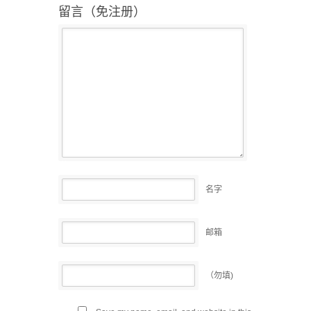
留言（免注册）
名字
邮箱
（勿填)