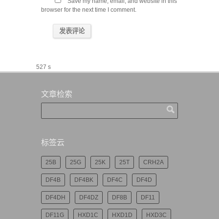
Save my name, email, and website in this
browser for the next time I comment.
527 s
文章检索
标签云
25B
25G
25K
25T
CRH2A
DF4B
DF4BK
DF4C
DF4D
DF4DH
DF4DZ
DF8B
DF11
DF11G
HXD1C
HXD1D
HXD3C