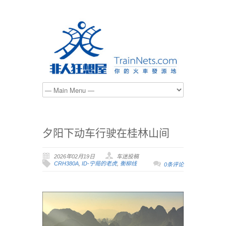
夕阳下动车行驶在桂林山间
2026年02月19日
车迷投稿
CRH380A
,
ID-宁局的老虎
,
衡柳线
0条评论