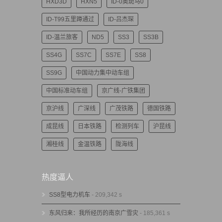
HXD3D
HXN5
ID-0奥斑马0
ID-T99五里蹲通过
ID-吕杰琛
ID-温兰旅客
ND5
SS3
SS3B
SS4G
SS7C
SS7E
SS8
SS9G
中国动力集中动车组
中国标准动车组
京广线-广铁集团
京沪线
广深线
广茂铁路
德国铁路
成昆线
日本铁路
检测列车
沪昆线
湘桂线
金温铁路
陇海线
热度逼人
SS8型电力机车
- 209,342 s
东风归来：我所经历的南京广雪灾
- 185,361 s