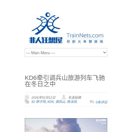
KD6牵引调兵山旅游列车飞驰
在冬日之中
2026年02月12日
车迷投稿
ID-邢子鸣
,
KD6
,
调兵山
,
铁法线
0条评论