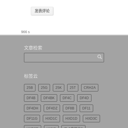
966 s
文章检索
标签云
25B
25G
25K
25T
CRH2A
DF4B
DF4BK
DF4C
DF4D
DF4DH
DF4DZ
DF8B
DF11
DF11G
HXD1C
HXD1D
HXD3C