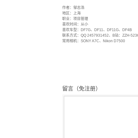
`
作者：邹志浩
地区：上海
职业：项目管理
喜欢时间：从小
喜欢车型：DF7G、DF11、DF11G、DF4B
联系方式：QQ 2457931452、B站：ZZH-523
常用相机：SONY A7C、Nikon D7500
留言（免注册）