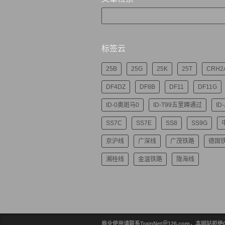
标签云
25B
25G
25K
25T
CRH2
DF4DZ
DF8B
DF11
DF11G
ID-0奥斑马0
ID-T99五里蹲通过
ID
SS7C
SS7E
SS8
SS9G
京沪线
广深线
广茂铁路
德国
湘桂线
金温铁路
陇海线
商业使用请联系TrainNet＠126.com，本网站拒