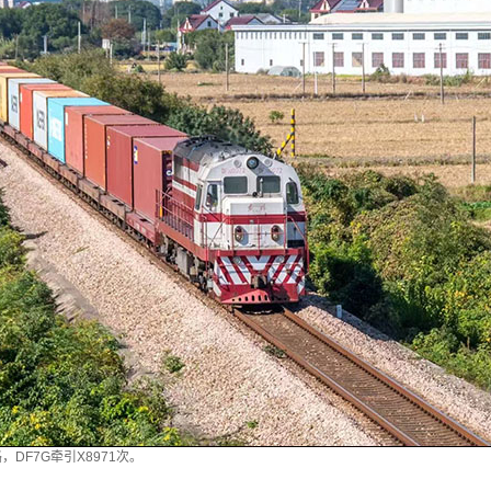
，DF7G牵引X8971次。