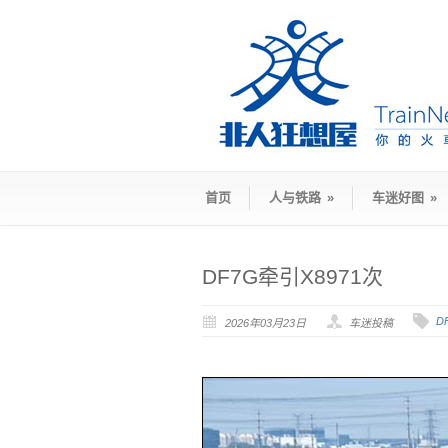
首页
人与铁路
»
车迷好图
»
DF7G牵引X8971次
D
2026年03月23日
车迷投稿