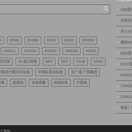
SS8
东风归
非人火
A
DF4B
DF4BK
DF4C
DF4D
DF4DH
痛别N
HXD1C
HXD1D
HXD3C
HXD3D
HXN5
ND5
-吕杰琛
ID-温兰旅客
ND5
SS3
SS3B
SS4G
DF1
中国动力集中动车组
中国标准动车组
京广线-广铁集团
HXD
铁路
成昆线
日本铁路
检测列车
沪昆线
CRH3
CRH1
再见！
绝CC协议。