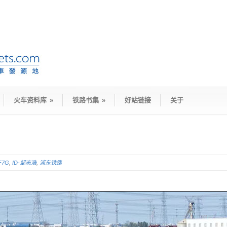
火车资料库
»
铁路书集
»
好站链接
关于
F7G
,
ID-邹志浩
,
浦东铁路