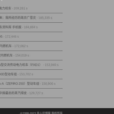
型电力机车
- 209,261 s
来：我所经历的南京广雪灾
- 185,335 s
车资料库 手机版
- 184,884 s
D5
- 172,446 s
型内燃机车
- 172,062 s
1型内燃机车
- 154,019 s
1G型交流传动电力机车（FXD1）
- 153,940 s
80D型动车组
- 153,702 s
A-A（ZEFIRO 250）型动车组
- 150,900 s
中国最后的蒸汽绿皮
- 129,727 s
@1998-2023 非人狂想屋 版权所有