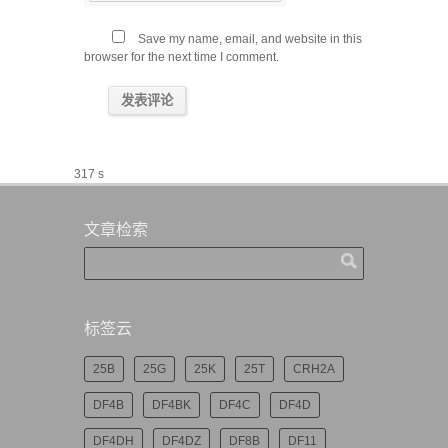
Save my name, email, and website in this
browser for the next time I comment.
317 s
文章检索
标签云
25B
25G
25K
25T
CRH2A
DF4B
DF4BK
DF4C
DF4D
DF4DH
DF4DZ
DF8B
DF11