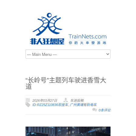
“长岭号”主题列车驶进香雪大
道
2026年03月27日
车迷投稿
ID-RZ25Z110836软座车
,
广州黄埔有轨电车
0条评论