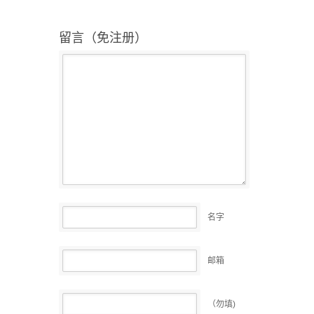
留言（免注册）
名字
邮箱
（勿填)