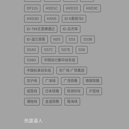
DF11G
HXD1C
HXD1D
HXD3C
HXD3D
HXN5
ID-0奥斑马0
ID-T99五里蹲通过
ID-吕杰琛
ID-温兰旅客
ND5
SS3
SS3B
SS4G
SS7C
SS7E
SS8
SS9G
中国动力集中动车组
中国标准动车组
京广线-广铁集团
京沪线
广深线
广茂铁路
德国铁路
成昆线
日本铁路
检测列车
沪昆线
湘桂线
金温铁路
陇海线
热度逼人