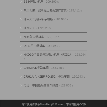
SS8型电力机车
- 209,390 s
东风归来：我所经历的南京广雪灾
- 185,411 s
非人火车资料库 手机版
- 184,946 s
痛别ND5
- 172,520 s
ND5型内燃机车
- 172,192 s
DF11型内燃机车
- 154,051 s
HXD1G型交流传动电力机车（FXD1）
- 153,994
s
CRH380D型动车组
- 153,728 s
CRH1A-A（ZEFIRO 250）型动车组
- 150,943 s
再见！中国最后的蒸汽绿皮
- 129,805 s
商业使用请联系TrainNet＠126.com，本网站拒绝CC协