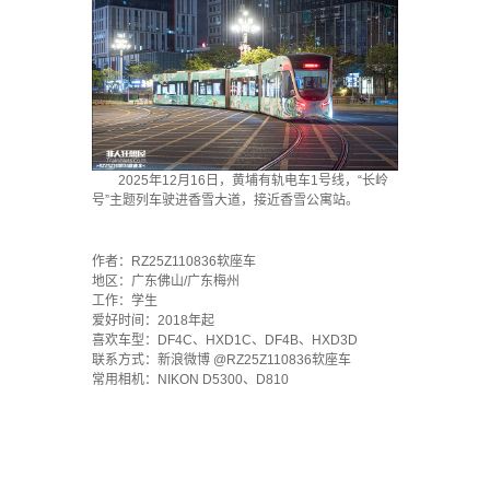
2025年12月16日，黄埔有轨电车1号线，“长岭
号”主题列车驶进香雪大道，接近香雪公寓站。
·
作者：RZ25Z110836软座车
地区：广东佛山/广东梅州
工作：学生
爱好时间：2018年起
喜欢车型：DF4C、HXD1C、DF4B、HXD3D
联系方式：新浪微博 @RZ25Z110836软座车
常用相机：NIKON D5300、D810