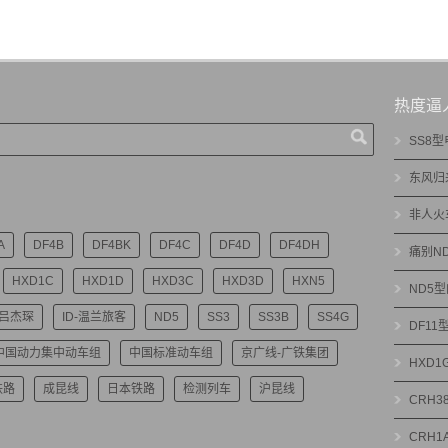
热度逼
SS8
东风归
非人火
A
DF4B
DF4BK
DF4C
DF4D
DF4DH
痛别N
HXD1C
HXD1D
HXD3C
HXD3D
HXN5
ND5
-吕杰琛
ID-温兰旅客
ND5
SS3
SS3B
SS4G
DF1
中国动力集中动车组
中国标准动车组
京广线-广铁集团
HXD
铁路
成昆线
日本铁路
检测列车
沪昆线
CRH3
CRH1