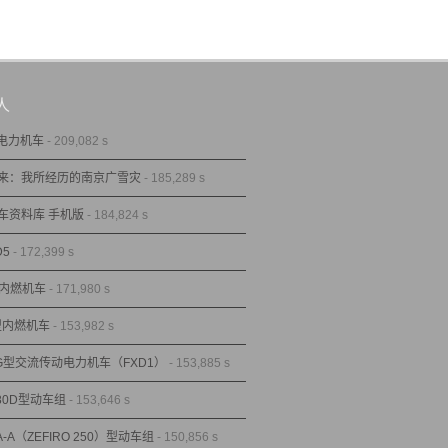
人
型电力机车
- 209,082 s
来：我所经历的南京广雪灾
- 185,289 s
车资料库 手机版
- 184,824 s
D5
- 172,399 s
型内燃机车
- 171,980 s
1型内燃机车
- 153,982 s
1G型交流传动电力机车（FXD1）
- 153,885 s
80D型动车组
- 153,646 s
A-A（ZEFIRO 250）型动车组
- 150,856 s