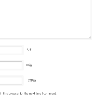
名字
邮箱
（勿填)
 this browser for the next time I comment.