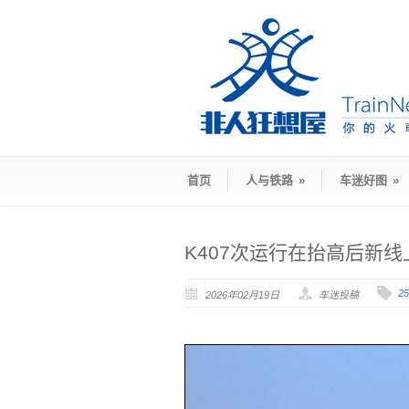
首页
人与铁路
»
车迷好图
»
K407次运行在抬高后新线
2
2026年02月19日
车迷投稿