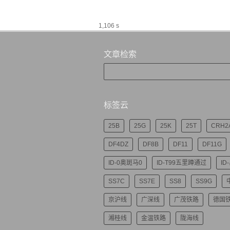
1,106 s
文章检索
标签云
25B
25G
25K
25T
CRH2
DF4DZ
DF8B
DF11
DF11G
ID-0奥斑马0
ID-T99五里蹲通过
ID
SS7C
SS7E
SS8
SS9G
京沪线
广深线
广茂铁路
德国
湘桂线
金温铁路
陇海线