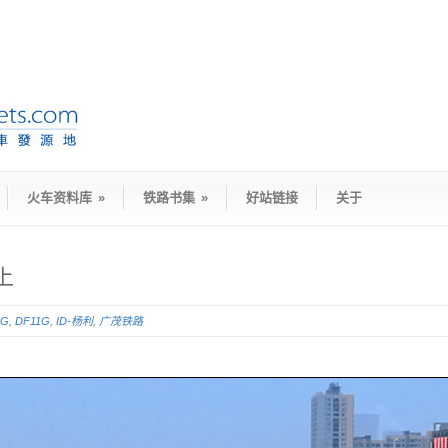
火车资料库
»
铁路书集
»
好站链接
关于
上
5G
,
DF11G
,
ID-杨利
,
广茂铁路