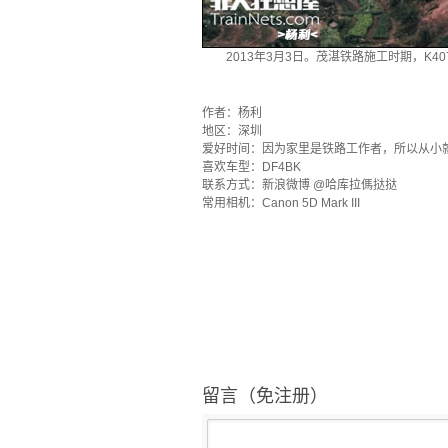
2013年3月3日。茂湛铁路施工时期，K
`
作者：杨利
地区：深圳
爱好时间：因为家里是铁路工作者，所以从小
喜欢车型：DF4BK
联系方式：新浪微博 @哈库拉傌挞挞
常用相机：Canon 5D Mark III
留言（免注册）