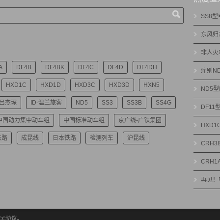
SS8
东风归
非人火
A
DF4B
DF4BK
DF4C
DF4D
DF4DH
痛别N
HXD1C
HXD1D
HXD3C
HXD3D
HXN5
ND5
-吕杰琛
ID-温兰旅客
ND5
SS3
SS3B
SS4G
DF1
中国动力集中动车组
中国标准动车组
京广线-广铁集团
HXD
铁路
成昆线
日本铁路
检测列车
沪昆线
CRH3
CRH1
再见！
绝CC协议。