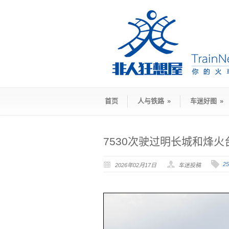
首页
人与铁路
»
车迷好图
»
7530次驶过明长城和烽火
2
2026年02月17日
车迷投稿