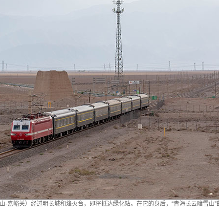
（镜铁山-嘉峪关）经过明长城和烽火台，即将抵达绿化站。在它的身后，“青海长云暗雪山