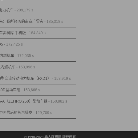
型电力机车
- 209,179 s
来：我所经历的南京广雪灾
- 185,318 s
车资料库 手机版
- 184,849 s
D5
- 172,425 s
型内燃机车
- 172,035 s
1型内燃机车
- 153,996 s
1G型交流传动电力机车（FXD1）
- 153,919 s
80D型动车组
- 153,668 s
A-A（ZEFIRO 250）型动车组
- 150,882 s
中国最后的蒸汽绿皮
- 129,709 s
@1998-2023 非人狂想屋 版权所有