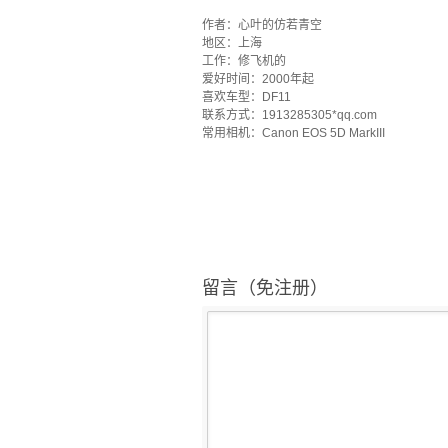
·
作者：心叶的仿若青空
地区：上海
工作：修飞机的
爱好时间：2000年起
喜欢车型：DF11
联系方式：1913285305*qq.com
常用相机：Canon EOS 5D MarkIII
留言（免注册）