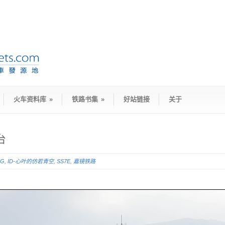
火车资料库
»
铁路书集
»
好站链接
关于
台
5G
,
ID-心叶的仿若青空
,
SS7E
,
嘉镜铁路