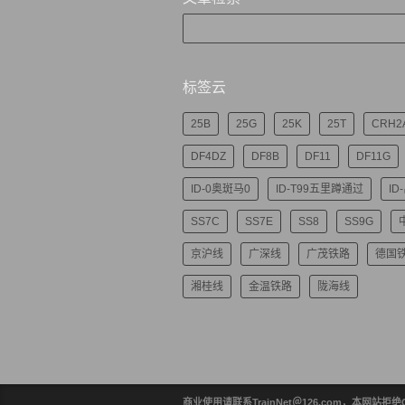
标签云
25B
25G
25K
25T
CRH2
DF4DZ
DF8B
DF11
DF11G
ID-0奥斑马0
ID-T99五里蹲通过
ID
SS7C
SS7E
SS8
SS9G
京沪线
广深线
广茂铁路
德国
湘桂线
金温铁路
陇海线
商业使用请联系TrainNet＠126.com，本网站拒