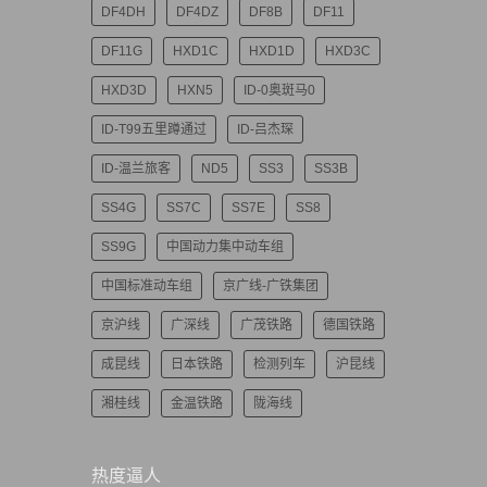
DF4DH
DF4DZ
DF8B
DF11
DF11G
HXD1C
HXD1D
HXD3C
HXD3D
HXN5
ID-0奥斑马0
ID-T99五里蹲通过
ID-吕杰琛
ID-温兰旅客
ND5
SS3
SS3B
SS4G
SS7C
SS7E
SS8
SS9G
中国动力集中动车组
中国标准动车组
京广线-广铁集团
京沪线
广深线
广茂铁路
德国铁路
成昆线
日本铁路
检测列车
沪昆线
湘桂线
金温铁路
陇海线
热度逼人