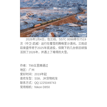
2026年1月4日，包兰线，SS7C 0098牵引7519
次（中卫-武威）运行在覆雪的腾格里沙漠间。兰局迎
段曾盛传将于2025年底退役，但剩下的几台依旧顽强
活到了2026年，并遇上了难得的大雪。
·
作者：T99五里蹲通过
地区：广州
爱好时间：2019年起
喜欢车型：SS8、JR货物机车
联系方式：QQ 1225049743
常用相机：Nikon D850