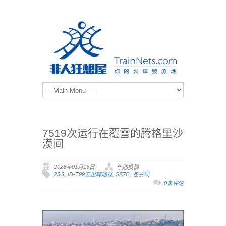
7519次运行在覆雪的腾格里沙
漠间
2026年01月15日
车迷投稿
25G
,
ID-T99五里蹲通过
,
SS7C
,
包兰线
0条评论