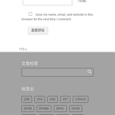
（勿填)
Save my name, email, and website in this
browser for the next time I comment.
773 s
文章检索
标签云
25B
25G
25K
25T
CRH2A
DF4B
DF4BK
DF4C
DF4D