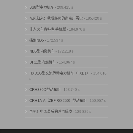
SS8型电力机车
- 209,425 s
东风归来：我所经历的南京广雪灾
- 185,420 s
非人火车资料库 手机版
- 184,976 s
痛别ND5
- 172,537 s
ND5型内燃机车
- 172,218 s
DF11型内燃机车
- 154,067 s
HXD1G型交流传动电力机车（FXD1）
- 154,010
s
CRH380D型动车组
- 153,740 s
CRH1A-A（ZEFIRO 250）型动车组
- 150,957 s
再见！中国最后的蒸汽绿皮
- 129,829 s