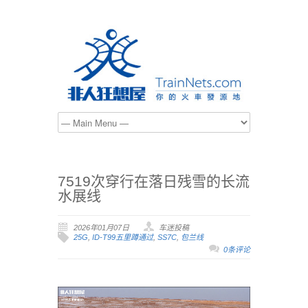
7519次穿行在落日残雪的长流
水展线
2026年01月07日
车迷投稿
25G
,
ID-T99五里蹲通过
,
SS7C
,
包兰线
0条评论