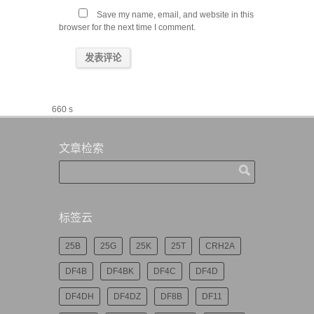
Save my name, email, and website in this
browser for the next time I comment.
660 s
文章检索
标签云
25B
25G
25K
25T
CRH2A
DF4B
DF4BK
DF4C
DF4D
DF4DH
DF4DZ
DF8B
DF11