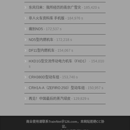
东风归来：我所经历的南京广雪灾
- 185,420 s
非人火车资料库 手机版
- 184,976 s
痛别ND5
- 172,537 s
ND5型内燃机车
- 172,218 s
DF11型内燃机车
- 154,067 s
HXD1G型交流传动电力机车（FXD1）
- 154,010
s
CRH380D型动车组
- 153,740 s
CRH1A-A（ZEFIRO 250）型动车组
- 150,957 s
再见！中国最后的蒸汽绿皮
- 129,829 s
商业使用请联系TrainNet＠126.com，本网站拒绝CC协
议。