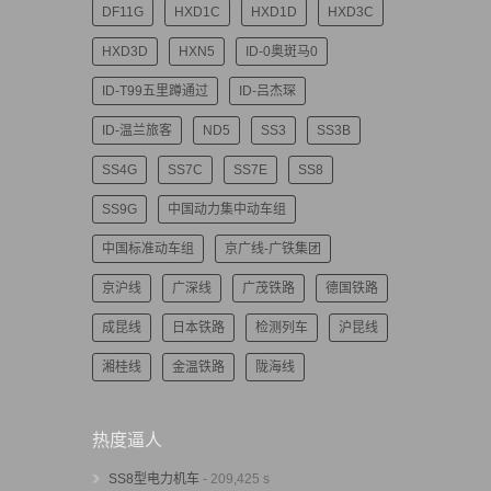
DF11G
HXD1C
HXD1D
HXD3C
HXD3D
HXN5
ID-0奥斑马0
ID-T99五里蹲通过
ID-吕杰琛
ID-温兰旅客
ND5
SS3
SS3B
SS4G
SS7C
SS7E
SS8
SS9G
中国动力集中动车组
中国标准动车组
京广线-广铁集团
京沪线
广深线
广茂铁路
德国铁路
成昆线
日本铁路
检测列车
沪昆线
湘桂线
金温铁路
陇海线
热度逼人
SS8型电力机车
- 209,425 s