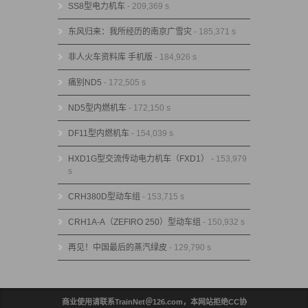
SS8型电力机车
- 209,369 s
东风归来：我所经历的南京广雪灾
- 185,371 s
非人火车资料库 手机版
- 184,926 s
痛别ND5
- 172,505 s
ND5型内燃机车
- 172,150 s
DF11型内燃机车
- 154,039 s
HXD1G型交流传动电力机车（FXD1）
- 153,979
s
CRH380D型动车组
- 153,715 s
CRH1A-A（ZEFIRO 250）型动车组
- 150,932 s
再见！中国最后的蒸汽绿皮
- 129,790 s
商业使用请联系TrainNet＠126.com，本网站拒绝CC协