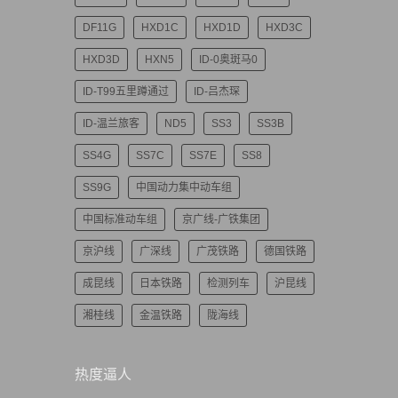
DF11G
HXD1C
HXD1D
HXD3C
HXD3D
HXN5
ID-0奥斑马0
ID-T99五里蹲通过
ID-吕杰琛
ID-温兰旅客
ND5
SS3
SS3B
SS4G
SS7C
SS7E
SS8
SS9G
中国动力集中动车组
中国标准动车组
京广线-广铁集团
京沪线
广深线
广茂铁路
德国铁路
成昆线
日本铁路
检测列车
沪昆线
湘桂线
金温铁路
陇海线
热度逼人