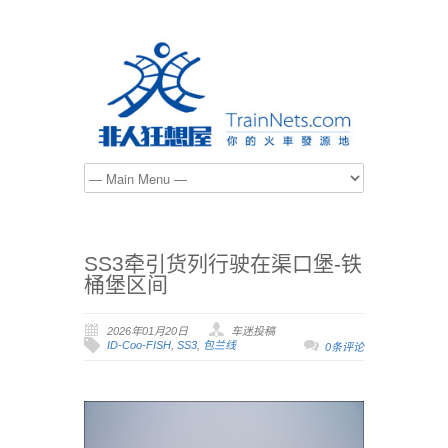
SS3牵引货列行驶在渠口堡-铁
桶堡区间
2026年01月20日
车迷投稿
ID-Coo-FISH
,
SS3
,
包兰线
0条评论