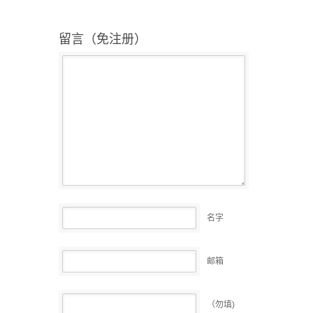
留言（免注册）
名字
邮箱
（勿填)