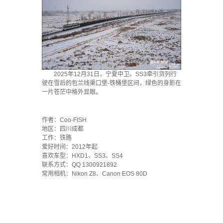
2025年12月31日，宁夏中卫。SS3牵引货列行
驶在雪后的包兰线渠口堡-铁桶堡区间，绿色的身影在
一片苍茫中格外显眼。
·
作者：Coo-FISH
地区：四川成都
工作：铁路
爱好时间：2012年起
喜欢车型：HXD1、SS3、SS4
联系方式：QQ 1300921892
常用相机：Nikon Z8、Canon EOS 80D