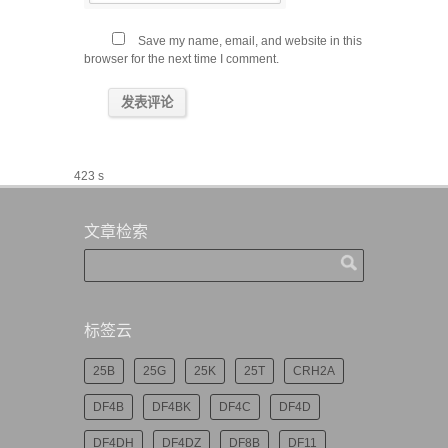
Save my name, email, and website in this
browser for the next time I comment.
423 s
文章检索
标签云
25B
25G
25K
25T
CRH2A
DF4B
DF4BK
DF4C
DF4D
DF4DH
DF4DZ
DF8B
DF11