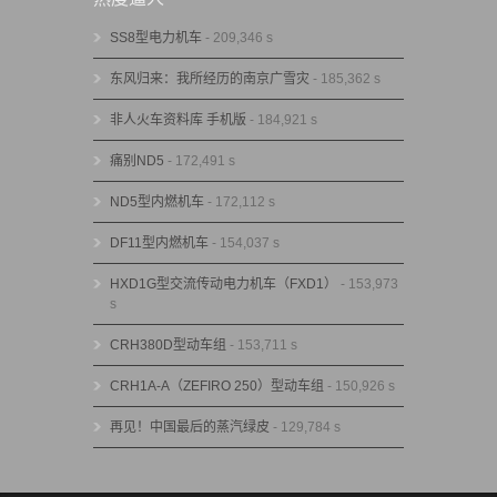
SS8型电力机车
- 209,346 s
东风归来：我所经历的南京广雪灾
- 185,362 s
非人火车资料库 手机版
- 184,921 s
痛别ND5
- 172,491 s
ND5型内燃机车
- 172,112 s
DF11型内燃机车
- 154,037 s
HXD1G型交流传动电力机车（FXD1）
- 153,973
s
CRH380D型动车组
- 153,711 s
CRH1A-A（ZEFIRO 250）型动车组
- 150,926 s
再见！中国最后的蒸汽绿皮
- 129,784 s