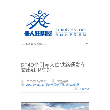
DF4D牵引赤大白铁路通勤车
驶出红卫车站
2025年12月29日
车迷投稿
25G
,
DF4D
,
ID-不信东风唤不回
,
赤大白铁路
0条评论