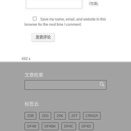
（勿填)
Save my name, email, and website in this
browser for the next time I comment.
492 s
文章检索
标签云
25B
25G
25K
25T
CRH2A
DF4B
DF4BK
DF4C
DF4D