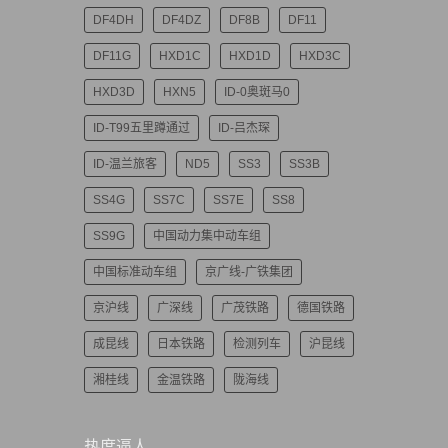
DF4DH
DF4DZ
DF8B
DF11
DF11G
HXD1C
HXD1D
HXD3C
HXD3D
HXN5
ID-0奥斑马0
ID-T99五里蹲通过
ID-吕杰琛
ID-温兰旅客
ND5
SS3
SS3B
SS4G
SS7C
SS7E
SS8
SS9G
中国动力集中动车组
中国标准动车组
京广线-广铁集团
京沪线
广深线
广茂铁路
德国铁路
成昆线
日本铁路
检测列车
沪昆线
湘桂线
金温铁路
陇海线
热度逼人