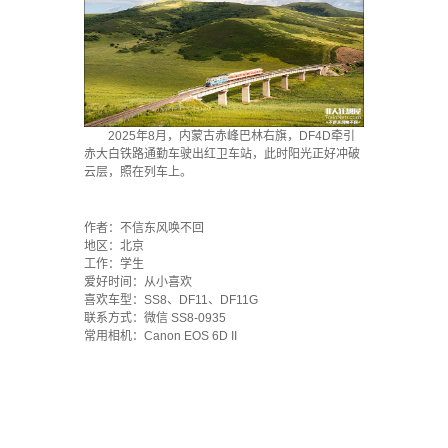
2025年8月，内蒙古赤峰巴林右旗，DF4D牵引
赤大白铁路通勤车驶出红卫车站，此时阳光正好冲破
云层，照在列车上。
.
作者：不信东风唤不回
地区：北京
工作：学生
爱好时间：从小喜欢
喜欢车型：SS8、DF11、DF11G
联系方式：微信 SS8-0935
常用相机：Canon EOS 6D II