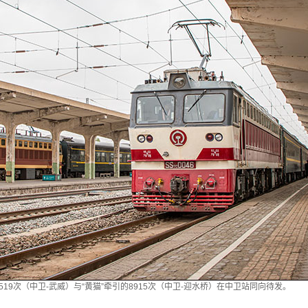
7519次（中卫-武威）与“黄猫”牵引的8915次（中卫-迎水桥）在中卫站同向待发。