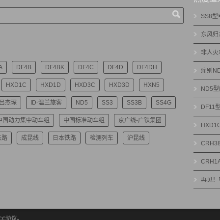
SS8
东风归
非人火
A
DF4B
DF4BK
DF4C
DF4D
DF4DH
痛别N
HXD1C
HXD1D
HXD3C
HXD3D
HXN5
ND5
-吕杰琛
ID-温兰旅客
ND5
SS3
SS3B
SS4G
DF1
中国动力集中动车组
中国标准动车组
京广线-广铁集团
HXD
铁路
成昆线
日本铁路
检测列车
沪昆线
CRH3
CRH1
再见！
绝CC协议。