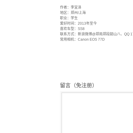
·
作者：李宜泽
地区：郑州/上海
职业：学生
爱好时间：2013年至今
喜欢车型：SS8
联系方式：新浪微博@郑局郑段韶山八、QQ 173
常用相机：Canon EOS 77D
留言（免注册）