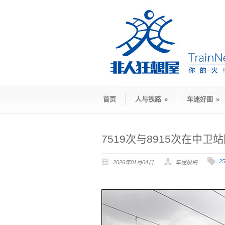
首页
人与铁路
»
车迷好图
»
7519次与8915次在中卫
2
2026年01月04日
车迷投稿