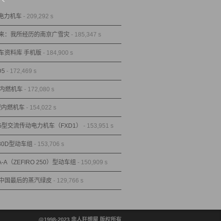
型电力机车
- 209,292 s
来：我所经历的南京广雪灾
- 185,347 s
车资料库 手机版
- 184,900 s
D5
- 172,469 s
型内燃机车
- 172,080 s
1型内燃机车
- 154,022 s
1G型交流传动电力机车（FXD1）
- 153,951 s
80D型动车组
- 153,706 s
A-A（ZEFIRO 250）型动车组
- 150,909 s
中国最后的蒸汽绿皮
- 129,766 s
@1998-2023 非人狂想屋 版权所有