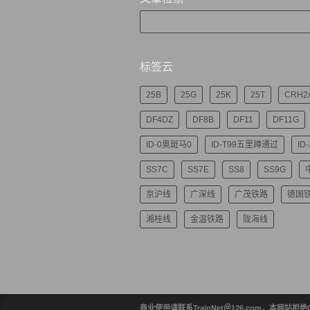
标签云
25B
25G
25K
25T
CRH2
DF4DZ
DF8B
DF11
DF11G
ID-0奥斑马0
ID-T99五里蹲通过
ID
SS7C
SS7E
SS8
SS9G
京沪线
广深线
广茂铁路
德国
湘桂线
金温铁路
陇海线
商业使用请联系TrainNet＠126.com，本网站拒