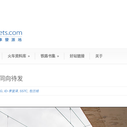
火车资料库
»
铁路书集
»
好站链接
关于
站同向待发
5G
,
ID-李宜泽
,
SS7C
,
包兰线