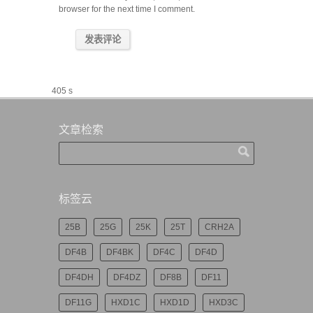
browser for the next time I comment.
405 s
文章检索
标签云
25B
25G
25K
25T
CRH2A
DF4B
DF4BK
DF4C
DF4D
DF4DH
DF4DZ
DF8B
DF11
DF11G
HXD1C
HXD1D
HXD3C