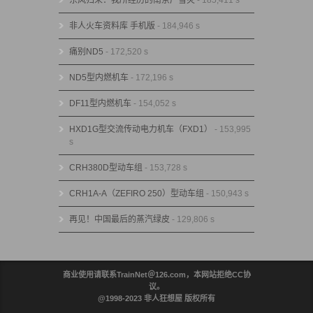
非人火车资料库 手机版
- 184,946 s
痛别ND5
- 172,520 s
ND5型内燃机车
- 172,196 s
DF11型内燃机车
- 154,052 s
HXD1G型交流传动电力机车（FXD1）
- 153,995
s
CRH380D型动车组
- 153,728 s
CRH1A-A（ZEFIRO 250）型动车组
- 150,943 s
再见！中国最后的蒸汽绿皮
- 129,806 s
商业使用请联系TrainNet＠126.com，本网站拒绝CC协
议。
@1998-2023 非人狂想屋 版权所有