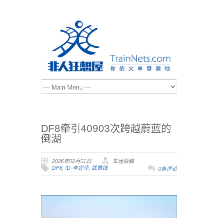
DF8牵引40903次跨越蔚蓝的
倒湖
2026年02月01日
车迷投稿
DF8
,
ID-李宜泽
,
武黄线
0条评论