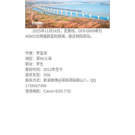
2025年11月24日，武黄线，DF8-0009牵引
40903次跨越蔚蓝的倒湖，接近林四房站。
·
作者：李宜泽
地区：郑州/上海
职业：学生
爱好时间：2013年至今
喜欢车型：SS8
联系方式：新浪微博@郑局郑段韶山八、QQ
1738427366
常用相机：Canon EOS 77D