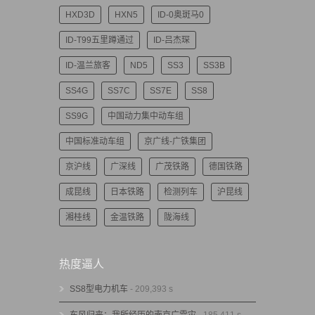
HXD3D
HXN5
ID-0奥斑马0
ID-T99五里蹲通过
ID-吕杰琛
ID-温兰旅客
ND5
SS3
SS3B
SS4G
SS7C
SS7E
SS8
SS9G
中国动力集中动车组
中国标准动车组
京广线-广铁集团
京沪线
广深线
广茂铁路
德国铁路
成昆线
日本铁路
检测列车
沪昆线
湘桂线
金温铁路
陇海线
热度逼人
SS8型电力机车
- 209,393 s
东风归来：我所经历的南京广雪灾
- 185,411 s