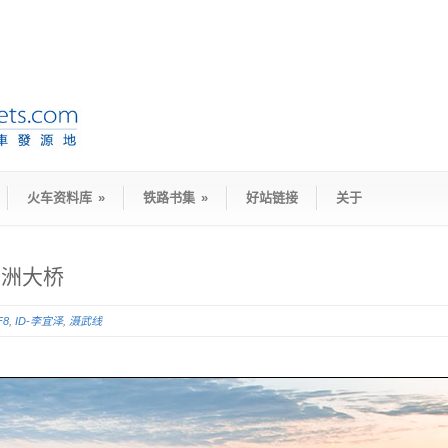
火车资料库
»
铁路书集
»
好站链接
关于
兴洲大桥
F8
,
ID-李宜泽
,
滠武线