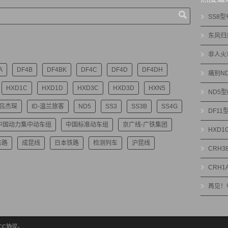
SS8
东风归
非人火
A
DF4B
DF4BK
DF4C
DF4D
DF4DH
痛别N
HXD1C
HXD1D
HXD3C
HXD3D
HXN5
ND5
-吕杰琛
ID-温兰旅客
ND5
SS3
SS3B
SS4G
DF1
中国动力集中动车组
中国标准动车组
京广线-广铁集团
HXD
铁路
成昆线
日本铁路
检测列车
沪昆线
CRH3
CRH1
再见！
绝CC协议。