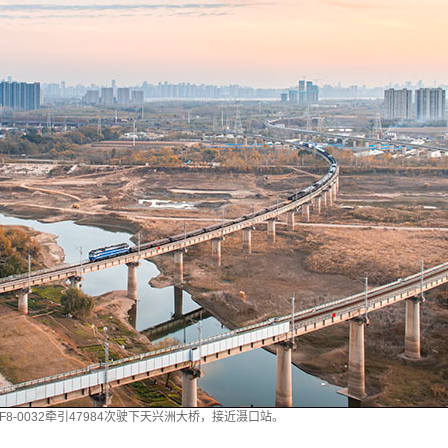
F8-0032牵引47984次驶下天兴洲大桥，接近滠口站。