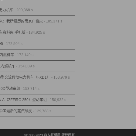
型电力机车
- 209,368 s
来：我所经历的南京广雪灾
- 185,371 s
车资料库 手机版
- 184,925 s
D5
- 172,504 s
型内燃机车
- 172,149 s
1型内燃机车
- 154,039 s
1G型交流传动电力机车（FXD1）
- 153,979 s
80D型动车组
- 153,714 s
A-A（ZEFIRO 250）型动车组
- 150,932 s
中国最后的蒸汽绿皮
- 129,788 s
@1998-2023 非人狂想屋 版权所有