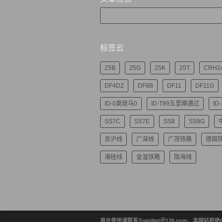
标签云
25B
25G
25K
25T
CRH2
DF4DZ
DF8B
DF11
DF11G
ID-0奥斑马0
ID-T99五里蹲通过
ID
SS7C
SS7E
SS8
SS9G
京沪线
广深线
广茂铁路
德国
湘桂线
金温铁路
陇海线
商业使用请联系TrainNet＠126.com，本网站拒