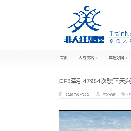
首页
人与铁路
»
车迷好图
»
DF8牵引47984次驶下天
D
2026年01月13日
车迷投稿