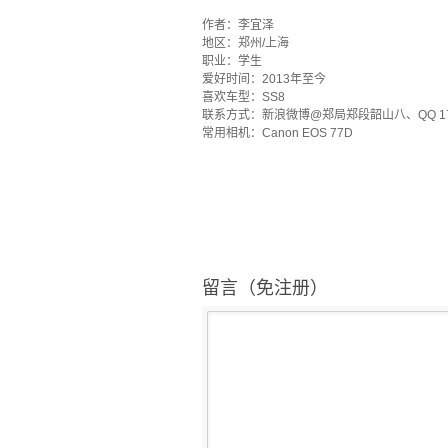
·
作者：李宜泽
地区：郑州/上海
职业：学生
爱好时间：2013年至今
喜欢车型：SS8
联系方式：新浪微博@郑局郑段韶山八、QQ 173
常用相机：Canon EOS 77D
留言（免注册）