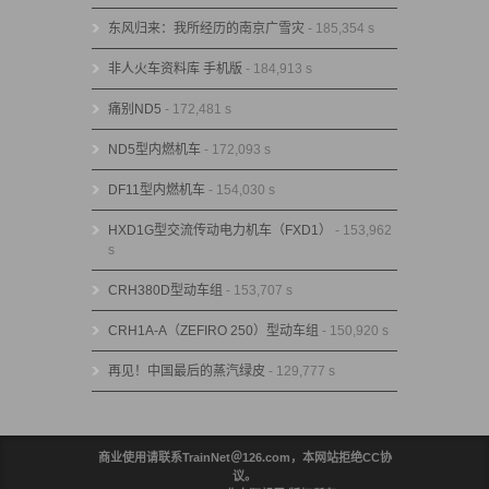
东风归来：我所经历的南京广雪灾
- 185,354 s
非人火车资料库 手机版
- 184,913 s
痛别ND5
- 172,481 s
ND5型内燃机车
- 172,093 s
DF11型内燃机车
- 154,030 s
HXD1G型交流传动电力机车（FXD1）
- 153,962
s
CRH380D型动车组
- 153,707 s
CRH1A-A（ZEFIRO 250）型动车组
- 150,920 s
再见！中国最后的蒸汽绿皮
- 129,777 s
商业使用请联系TrainNet＠126.com，本网站拒绝CC协
议。