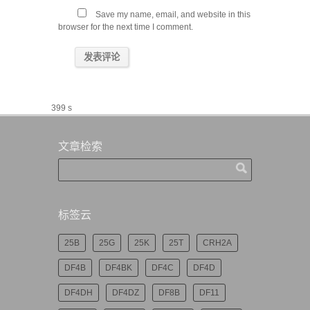
Save my name, email, and website in this
browser for the next time I comment.
399 s
文章检索
标签云
25B
25G
25K
25T
CRH2A
DF4B
DF4BK
DF4C
DF4D
DF4DH
DF4DZ
DF8B
DF11