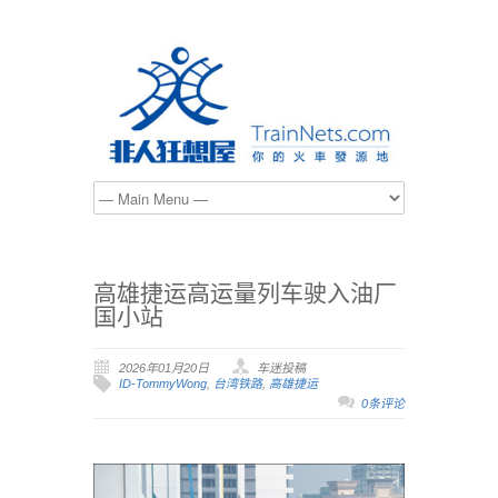
高雄捷运高运量列车驶入油厂
国小站
2026年01月20日
车迷投稿
ID-TommyWong
,
台湾铁路
,
高雄捷运
0条评论