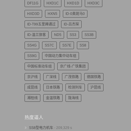
DF11G
HXD1C
HXD1D
HXD3C
HXD3D
HXN5
ID-0奥斑马0
ID-T99五里蹲通过
ID-吕杰琛
ID-温兰旅客
ND5
SS3
SS3B
SS4G
SS7C
SS7E
SS8
SS9G
中国动力集中动车组
中国标准动车组
京广线-广铁集团
京沪线
广深线
广茂铁路
德国铁路
成昆线
日本铁路
检测列车
沪昆线
湘桂线
金温铁路
陇海线
热度逼人
SS8型电力机车
- 209,329 s