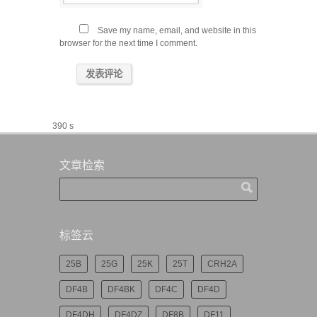
Save my name, email, and website in this
browser for the next time I comment.
390 s
文章检索
标签云
25B
25G
25K
25T
CRH2A
DF4B
DF4BK
DF4C
DF4D
DF4DH
DF4DZ
DF8B
DF11