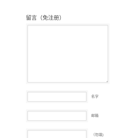
留言（免注册）
名字
邮箱
（勿填)