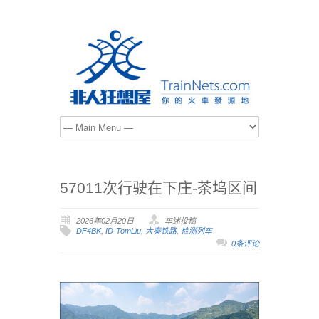
57011次行驶在下庄-茶坞区间
2026年02月20日
车迷投稿
DF4BK
,
ID-TomLiu
,
大秦铁路
,
检测列车
0条评论