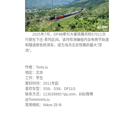
2025年7月，DF4B牵引大秦铁路月检57011次
行驶在下庄-茶坞区间。该月检测编组内含有两节轨道
和隧道原色检测车，成为当月北京铁路的最大“顶
流”。
`
作者：TomLiu
地区：北京
工作：学生
爱好时间：2011年起
喜欢车型：SS9、SS8、DF11G
联系方式：113026681*qq.com、B站/微博
@TommmmLiu
常用相机：Nikon Z6 III