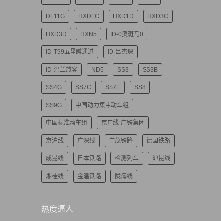
DF11G
HXD1C
HXD1D
HXD3C
HXD3D
HXN5
ID-0奥斑马0
ID-T99五里蹲通过
ID-吕杰琛
ID-温兰旅客
ND5
SS3
SS3B
SS4G
SS7C
SS7E
SS8
SS9G
中国动力集中动车组
中国标准动车组
京广线-广铁集团
京沪线
广深线
广茂铁路
德国铁路
成昆线
日本铁路
检测列车
沪昆线
湘桂线
金温铁路
陇海线
热度逼人