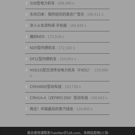
SS8型电力机车
- 209,390 s
东风归来：我所经历的南京广雪灾
- 185,411 s
非人火车资料库 手机版
- 184,945 s
痛别ND5
- 172,519 s
ND5型内燃机车
- 172,192 s
DF11型内燃机车
- 154,051 s
HXD1G型交流传动电力机车（FXD1）
- 153,994
s
CRH380D型动车组
- 153,728 s
CRH1A-A（ZEFIRO 250）型动车组
- 150,942 s
再见！中国最后的蒸汽绿皮
- 129,805 s
商业使用请联系TrainNet＠126.com，本网站拒绝CC协