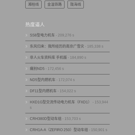
湘桂线
金温铁路
陇海线
热度逼人
SS8型电力机车
- 209,276 s
东风归来：我所经历的南京广雪灾
- 185,338 s
非人火车资料库 手机版
- 184,890 s
痛别ND5
- 172,456 s
ND5型内燃机车
- 172,074 s
DF11型内燃机车
- 154,022 s
HXD1G型交流传动电力机车（FXD1）
- 153,944
s
CRH380D型动车组
- 153,703 s
CRH1A-A（ZEFIRO 250）型动车组
- 150,901 s