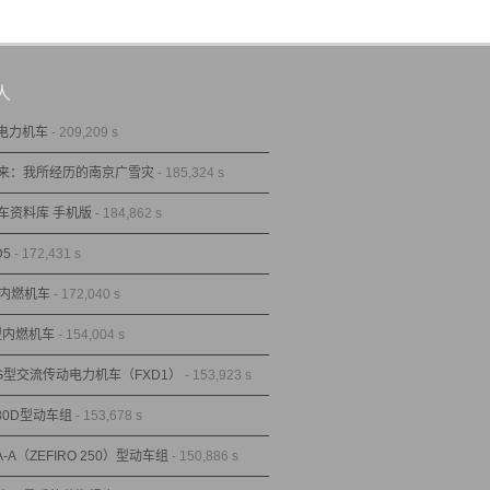
人
型电力机车
- 209,209 s
来：我所经历的南京广雪灾
- 185,324 s
车资料库 手机版
- 184,862 s
D5
- 172,431 s
型内燃机车
- 172,040 s
1型内燃机车
- 154,004 s
1G型交流传动电力机车（FXD1）
- 153,923 s
80D型动车组
- 153,678 s
A-A（ZEFIRO 250）型动车组
- 150,886 s