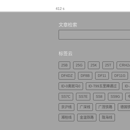
412 s
文章检索
标签云
25B
25G
25K
25T
CRH2
DF4DZ
DF8B
DF11
DF11G
ID-0奥斑马0
ID-T99五里蹲通过
ID
SS7C
SS7E
SS8
SS9G
京沪线
广深线
广茂铁路
德国
湘桂线
金温铁路
陇海线