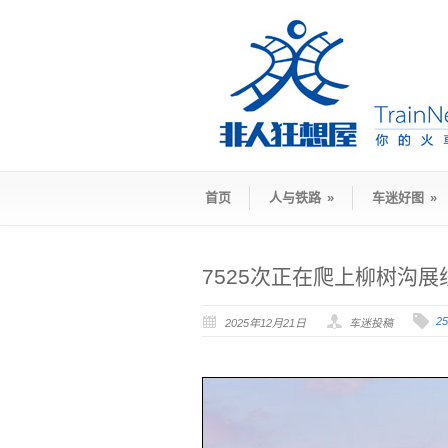
首页
人与铁路
»
车迷好图
»
7525次正在爬上柳树沟展
2
2025年12月21日
车迷投稿