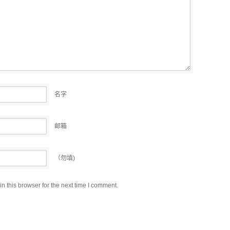
名字
邮箱
（勿填)
 this browser for the next time I comment.