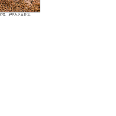
空放晴，戈壁滩尽显苍凉。