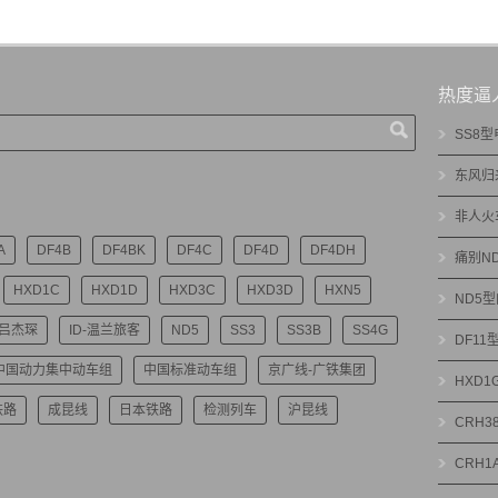
热度逼
SS8
东风归
非人火
A
DF4B
DF4BK
DF4C
DF4D
DF4DH
痛别N
HXD1C
HXD1D
HXD3C
HXD3D
HXN5
ND5
-吕杰琛
ID-温兰旅客
ND5
SS3
SS3B
SS4G
DF1
中国动力集中动车组
中国标准动车组
京广线-广铁集团
HXD
铁路
成昆线
日本铁路
检测列车
沪昆线
CRH3
CRH1