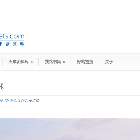
火车资料库
»
铁路书集
»
好站链接
关于
线
5G
,
ID-小吴
,
SS7C
,
平汝线