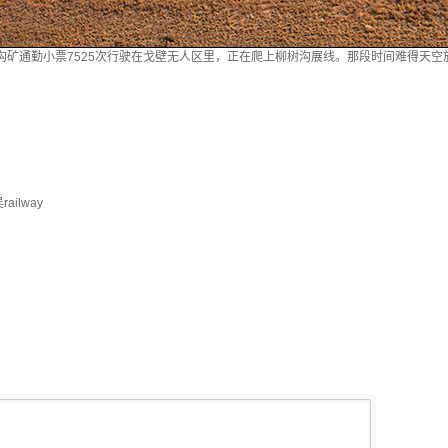
汝箕沟矿通勤小票7525次行驶在戈壁无人区里，正在爬上柳树沟展线。那段时间难得天
ailway