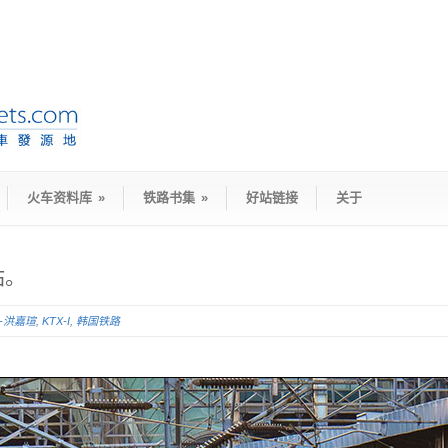
火车资料库
»
铁路书集
»
好站链接
关于
站。
D-洪嘉瑄
,
KTX-I
,
韩国铁路