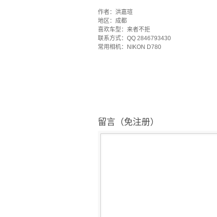
·
作者：洪嘉瑄
地区：成都
喜欢车型：来者不拒
联系方式：QQ 2846793430
常用相机：NIKON D780
留言（免注册）