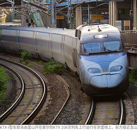
KTX-I型车担当由釜山开往首尔的KTX 108次列车上行运行在京釜线上，前方接近龙