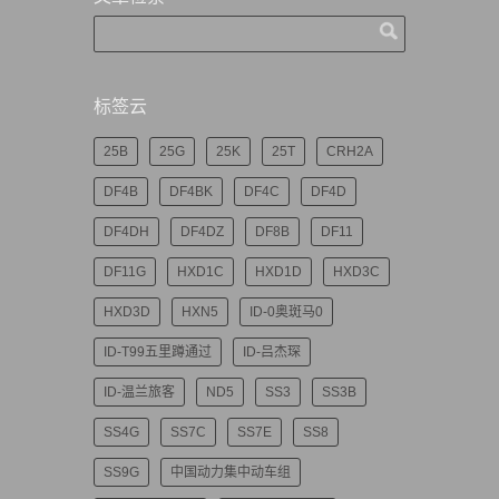
标签云
25B
25G
25K
25T
CRH2A
DF4B
DF4BK
DF4C
DF4D
DF4DH
DF4DZ
DF8B
DF11
DF11G
HXD1C
HXD1D
HXD3C
HXD3D
HXN5
ID-0奥斑马0
ID-T99五里蹲通过
ID-吕杰琛
ID-温兰旅客
ND5
SS3
SS3B
SS4G
SS7C
SS7E
SS8
SS9G
中国动力集中动车组