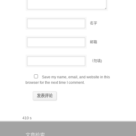
名字
邮箱
（勿填)
Save my name, email, and website in this
browser for the next time I comment.
410 s
文章检索