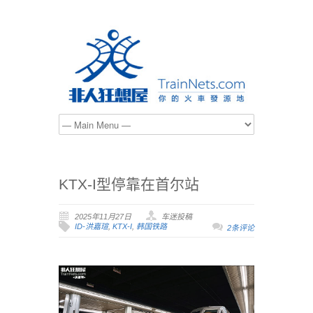
KTX-I型停靠在首尔站
2025年11月27日
车迷投稿
ID-洪嘉瑄
,
KTX-I
,
韩国铁路
2条评论