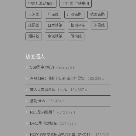
中国标准动车组
京广线-广铁集团
京沪线
广深线
广茂铁路
德国铁路
成昆线
日本铁路
检测列车
沪昆线
湘桂线
金温铁路
陇海线
热度逼人
SS8型电力机车
- 209,275 s
东风归来：我所经历的南京广雪灾
- 185,338 s
非人火车资料库 手机版
- 184,887 s
痛别ND5
- 172,454 s
ND5型内燃机车
- 172,072 s
DF11型内燃机车
- 154,021 s
HXD1G型交流传动电力机车（FXD1）
- 153,942