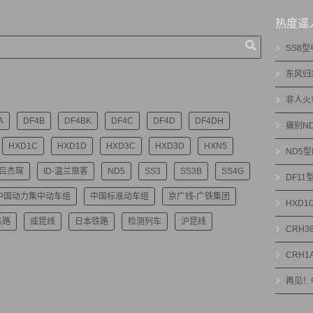
热度逼
SS8
东风归
非人火
A
DF4B
DF4BK
DF4C
DF4D
DF4DH
痛别N
HXD1C
HXD1D
HXD3C
HXD3D
HXN5
ND5
-吕杰琛
ID-温兰旅客
ND5
SS3
SS3B
SS4G
DF1
中国动力集中动车组
中国标准动车组
京广线-广铁集团
HXD
铁路
成昆线
日本铁路
检测列车
沪昆线
CRH3
CRH1
再见！