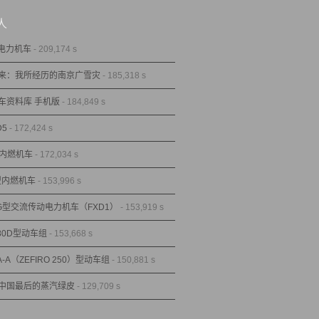
人
型电力机车
- 209,174 s
来：我所经历的南京广雪灾
- 185,318 s
车资料库 手机版
- 184,849 s
D5
- 172,424 s
型内燃机车
- 172,034 s
1型内燃机车
- 153,996 s
1G型交流传动电力机车（FXD1）
- 153,919 s
80D型动车组
- 153,668 s
A-A（ZEFIRO 250）型动车组
- 150,881 s
中国最后的蒸汽绿皮
- 129,709 s