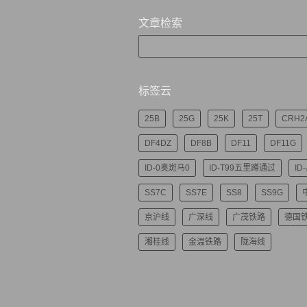
文章检索
标签云
25B
25G
25K
25T
CRH2
DF4DZ
DF8B
DF11
DF11G
ID-0奥斑马0
ID-T99五里蹲通过
ID
SS7C
SS7E
SS8
SS9G
京沪线
广深线
广茂铁路
德国
湘桂线
金温铁路
陇海线