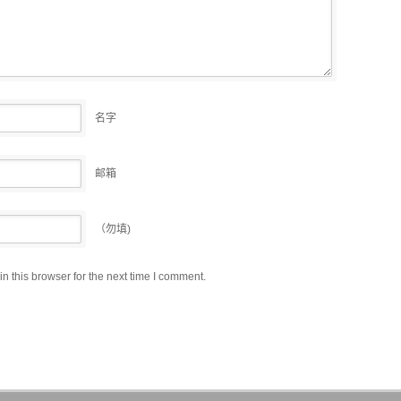
名字
邮箱
（勿填)
 this browser for the next time I comment.