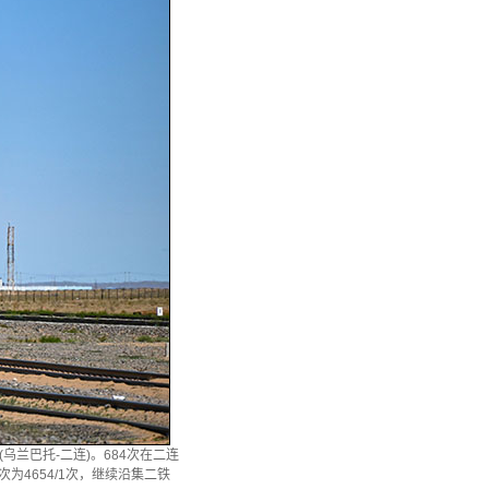
(乌兰巴托-二连)。684次在二连
为4654/1次，继续沿集二铁