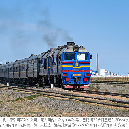
058机车牵引国际列车入境，蒙古国内车次为034次(乌兰巴托-呼和浩特直通车)和684次
挂上国内车厢(无国徽，前一天抵达二连站并解挂的4652/3次列车国内段车厢)并变更车次