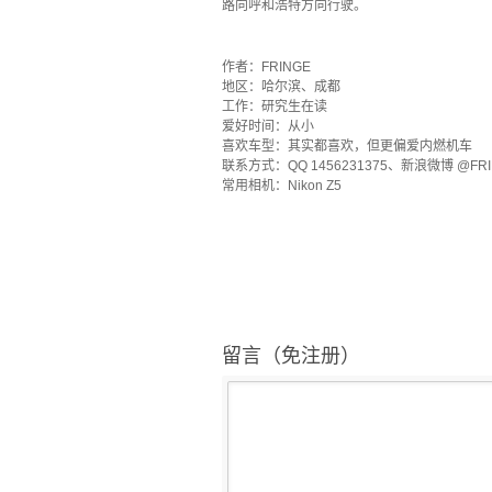
路向呼和浩特方向行驶。
`
作者：FRINGE
地区：哈尔滨、成都
工作：研究生在读
爱好时间：从小
喜欢车型：其实都喜欢，但更偏爱内燃机车
联系方式：QQ 1456231375、新浪微博 @FRIN
常用相机：Nikon Z5
留言（免注册）