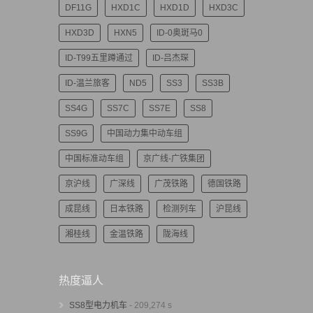
DF11G
HXD1C
HXD1D
HXD3C
HXD3D
HXN5
ID-0奥斑马0
ID-T99五里蹲通过
ID-吕杰琛
ID-温兰旅客
ND5
SS3
SS3B
SS4G
SS7C
SS7E
SS8
SS9G
中国动力集中动车组
中国标准动车组
京广线-广铁集团
京沪线
广深线
广茂铁路
德国铁路
成昆线
日本铁路
检测列车
沪昆线
湘桂线
金温铁路
陇海线
热度逼人
SS8型电力机车
- 209,274 s