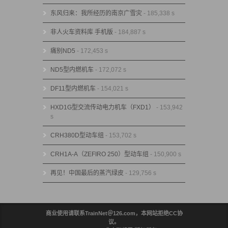
东风归来：我所经历的南京广雪灾
- 185,338 s
非人火车资料库 手机版
- 184,887 s
痛别ND5
- 172,453 s
ND5型内燃机车
- 172,072 s
DF11型内燃机车
- 154,021 s
HXD1G型交流传动电力机车（FXD1）
- 153,942
s
CRH380D型动车组
- 153,702 s
CRH1A-A（ZEFIRO 250）型动车组
- 150,900 s
再见！中国最后的蒸汽绿皮
- 129,756 s
商业使用请联系TrainNet＠126.com，本网站拒绝CC协
议。