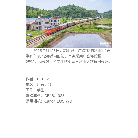
2025年6月25日，韶山线，广铁“我的韶山行”研
学列车Y842接近向韶站，本务采用广铁怀段橘子
2593，搭载数百名学生结束两日韶山之旅返回永州。
·
作者：EEEEZ
地区：广东云浮
工作：学生
喜欢车型：DF4B、SS8
常用相机：Canon EOS 77D