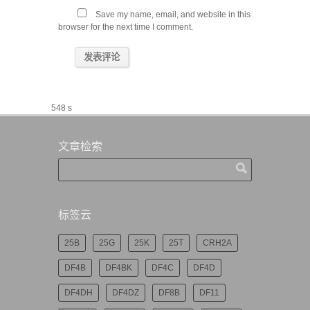
Save my name, email, and website in this
browser for the next time I comment.
548 s
文章检索
标签云
25B
25G
25K
25T
CRH2A
DF4B
DF4BK
DF4C
DF4D
DF4DH
DF4DZ
DF8B
DF11