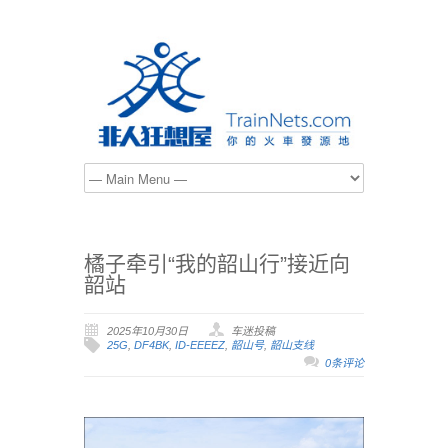
橘子牵引“我的韶山行”接近向
韶站
2025年10月30日
车迷投稿
25G
,
DF4BK
,
ID-EEEEZ
,
韶山号
,
韶山支线
0条评论