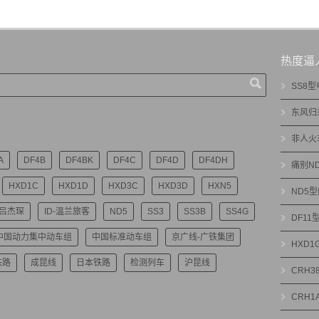
热度逼
SS8
东风归
非人火
A
DF4B
DF4BK
DF4C
DF4D
DF4DH
痛别N
HXD1C
HXD1D
HXD3C
HXD3D
HXN5
ND5
-吕杰琛
ID-温兰旅客
ND5
SS3
SS3B
SS4G
DF1
中国动力集中动车组
中国标准动车组
京广线-广铁集团
HXD
铁路
成昆线
日本铁路
检测列车
沪昆线
CRH3
CRH1