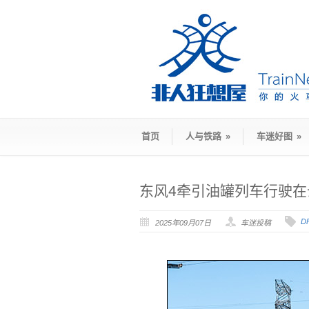
首页
人与铁路
»
车迷好图
»
东风4牵引油罐列车行驶在
D
2025年09月07日
车迷投稿