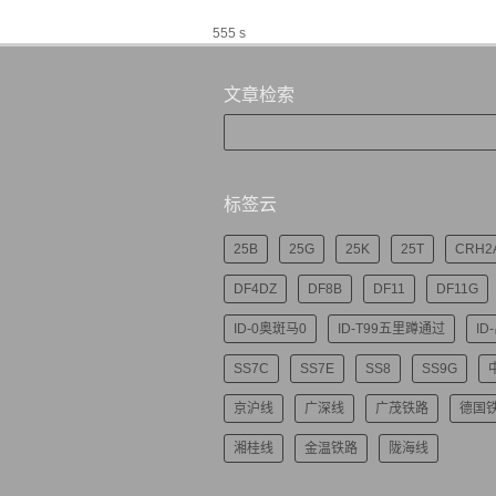
555 s
文章检索
标签云
25B
25G
25K
25T
CRH2
DF4DZ
DF8B
DF11
DF11G
ID-0奥斑马0
ID-T99五里蹲通过
ID
SS7C
SS7E
SS8
SS9G
京沪线
广深线
广茂铁路
德国
湘桂线
金温铁路
陇海线