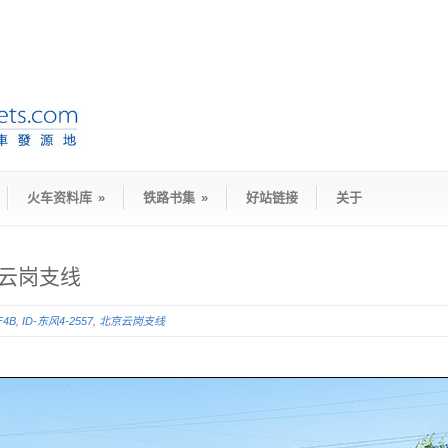
火车资料库
»
铁路书集
»
好站链接
关于
云岗支线
F4B
,
ID-东风4-2557
,
北京云岗支线