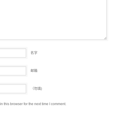
名字
邮箱
（勿填)
 this browser for the next time I comment.