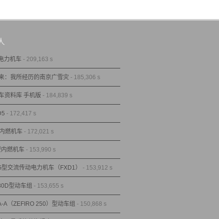
人
型电力机车
- 209,163 s
来：我所经历的南京广雪灾
- 185,306 s
车资料库 手机版
- 184,839 s
D5
- 172,417 s
型内燃机车
- 172,021 s
1型内燃机车
- 153,990 s
1G型交流传动电力机车（FXD1）
- 153,912 s
80D型动车组
- 153,655 s
A-A（ZEFIRO 250）型动车组
- 150,868 s