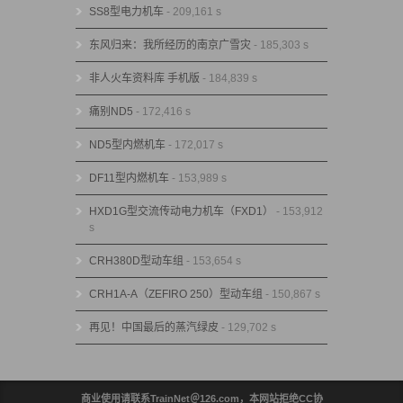
SS8型电力机车
- 209,161 s
东风归来：我所经历的南京广雪灾
- 185,303 s
非人火车资料库 手机版
- 184,839 s
痛别ND5
- 172,416 s
ND5型内燃机车
- 172,017 s
DF11型内燃机车
- 153,989 s
HXD1G型交流传动电力机车（FXD1）
- 153,912
s
CRH380D型动车组
- 153,654 s
CRH1A-A（ZEFIRO 250）型动车组
- 150,867 s
再见！中国最后的蒸汽绿皮
- 129,702 s
商业使用请联系TrainNet＠126.com，本网站拒绝CC协