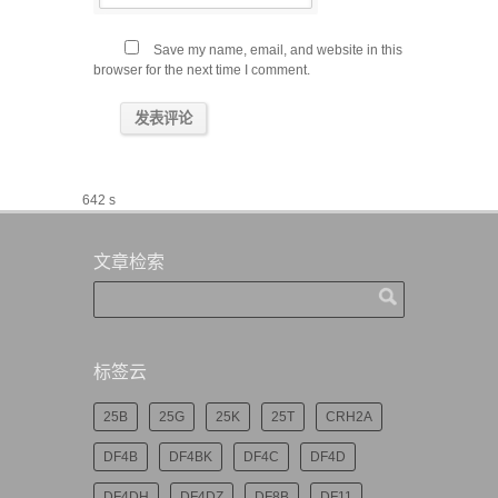
Save my name, email, and website in this
browser for the next time I comment.
642 s
文章检索
标签云
25B
25G
25K
25T
CRH2A
DF4B
DF4BK
DF4C
DF4D
DF4DH
DF4DZ
DF8B
DF11