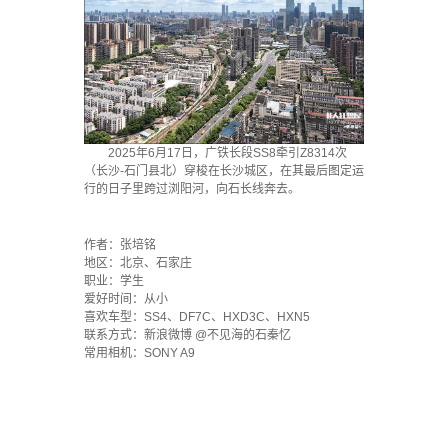
2025年6月17日，广铁长段SS8牵引Z8314次
（长沙-石门县北）穿梭在长沙城区，在其最后图定运
行的日子里跨过浏阳河，向石长线奔去。
·
作者：张培铭
地区：北京、石家庄
职业：学生
爱好时间：从小
喜欢车型：SS4、DF7C、HXD3C、HXN5
联系方式：新浪微博 @不见海的石秦忆
常用相机：SONY A9