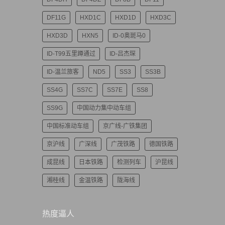
DF11G
HXD1C
HXD1D
HXD3C
HXD3D
HXN5
ID-0奥斑马0
ID-T99五里蹲通过
ID-吕杰琛
ID-温兰旅客
ND5
SS3
SS3B
SS4G
SS7C
SS7E
SS8
SS9G
中国动力集中动车组
中国标准动车组
京广线-广铁集团
京沪线
广深线
广茂铁路
德国铁路
成昆线
日本铁路
检测列车
沪昆线
湘桂线
金温铁路
陇海线
热度逼人