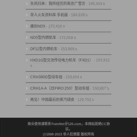
东风归来：我所经历的南京广雪灾
- 185,303 s
非人火车资料库 手机版
- 184,839 s
痛别ND5
- 172,416 s
ND5型内燃机车
- 172,018 s
DF11型内燃机车
- 153,989 s
HXD1G型交流传动电力机车（FXD1）
- 153,912
s
CRH380D型动车组
- 153,654 s
CRH1A-A（ZEFIRO 250）型动车组
- 150,867 s
再见！中国最后的蒸汽绿皮
- 129,702 s
商业使用请联系TrainNet＠126.com，本网站拒绝CC协
议。
@1998-2023 非人狂想屋 版权所有