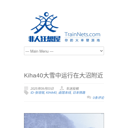
Kiha40大雪中运行在大沼附近
2025年09月03日
车迷投稿
ID-张培铭
,
KIHA40
,
函馆本线
,
日本铁路
0条评论