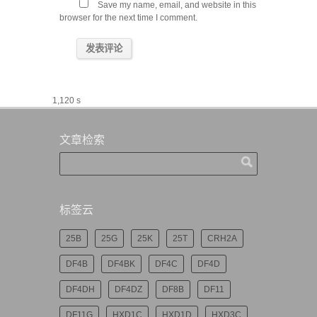
Save my name, email, and website in this
browser for the next time I comment.
1,120 s
文章检索
标签云
25B
25G
25K
25T
CRH2A
DF4B
DF4BK
DF4C
DF4D
DF4DH
DF4DZ
DF8B
DF11
DF11G
HXD1C
HXD1D
HXD3C