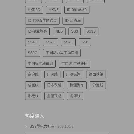
HXD3D
HXN5
ID-0奥斑马0
ID-T99五里蹲通过
ID-吕杰琛
ID-温兰旅客
ND5
SS3
SS3B
SS4G
SS7C
SS7E
SS8
SS9G
中国动力集中动车组
中国标准动车组
京广线-广铁集团
京沪线
广深线
广茂铁路
德国铁路
成昆线
日本铁路
检测列车
沪昆线
湘桂线
金温铁路
陇海线
热度逼人
SS8型电力机车
- 209,161 s