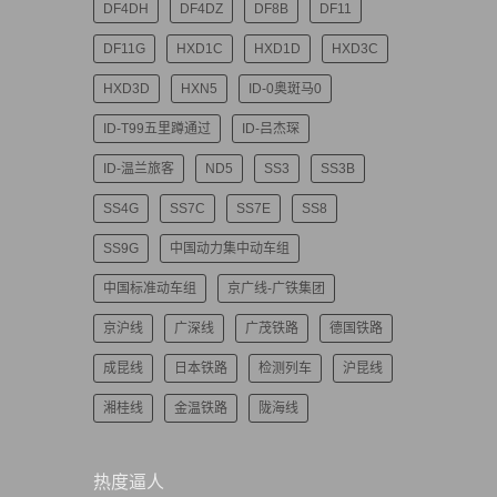
DF4DH
DF4DZ
DF8B
DF11
DF11G
HXD1C
HXD1D
HXD3C
HXD3D
HXN5
ID-0奥斑马0
ID-T99五里蹲通过
ID-吕杰琛
ID-温兰旅客
ND5
SS3
SS3B
SS4G
SS7C
SS7E
SS8
SS9G
中国动力集中动车组
中国标准动车组
京广线-广铁集团
京沪线
广深线
广茂铁路
德国铁路
成昆线
日本铁路
检测列车
沪昆线
湘桂线
金温铁路
陇海线
热度逼人