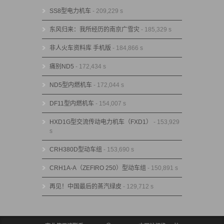
SS8型电力机车
- 209,229 s
东风归来：我所经历的南京广雪灾
- 185,329 s
非人火车资料库 手机版
- 184,866 s
痛别ND5
- 172,434 s
ND5型内燃机车
- 172,044 s
DF11型内燃机车
- 154,007 s
HXD1G型交流传动电力机车（FXD1）
- 153,929
s
CRH380D型动车组
- 153,690 s
CRH1A-A（ZEFIRO 250）型动车组
- 150,891 s
再见！中国最后的蒸汽绿皮
- 129,712 s