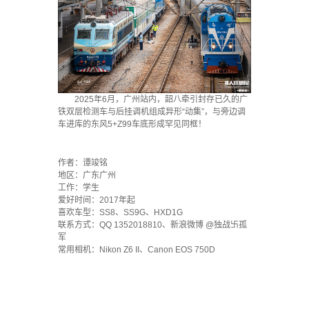
2025年6月，广州站内，韶八牵引封存已久的广
铁双层检测车与后挂调机组成异形“动集”，与旁边调
车进库的东风5+Z99车底形成罕见同框！
·
作者：谭竣铭
地区：广东广州
工作：学生
爱好时间：2017年起
喜欢车型：SS8、SS9G、HXD1G
联系方式：QQ 1352018810、新浪微博 @独战卐孤
军
常用相机：Nikon Z6 II、Canon EOS 750D