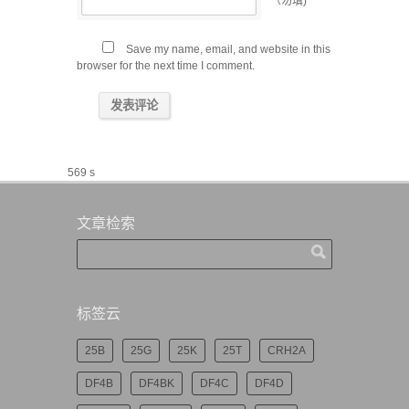
（勿填)
Save my name, email, and website in this
browser for the next time I comment.
569 s
文章检索
标签云
25B
25G
25K
25T
CRH2A
DF4B
DF4BK
DF4C
DF4D