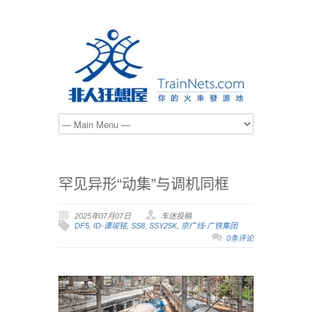
罕见异形“动集”与调机同框
2025年07月07日
车迷投稿
DF5
,
ID-谭竣铭
,
SS8
,
SSY25K
,
京广线-广铁集团
0条评论