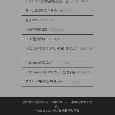
东风归来：我所经历的南京广雪灾
- 185,366 s
非人火车资料库 手机版
- 184,922 s
痛别ND5
- 172,493 s
ND5型内燃机车
- 172,119 s
DF11型内燃机车
- 154,038 s
HXD1G型交流传动电力机车（FXD1）
- 153,974
s
CRH380D型动车组
- 153,711 s
CRH1A-A（ZEFIRO 250）型动车组
- 150,932 s
再见！中国最后的蒸汽绿皮
- 129,787 s
商业使用请联系TrainNet＠126.com，本网站拒绝CC协
议。
@1998-2023 非人狂想屋 版权所有