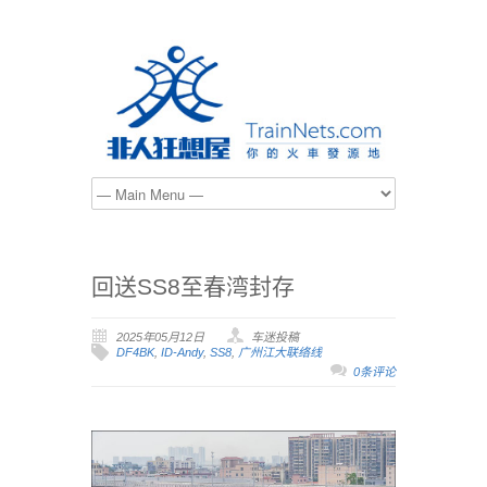
回送SS8至春湾封存
2025年05月12日
车迷投稿
DF4BK
,
ID-Andy
,
SS8
,
广州江大联络线
0条评论