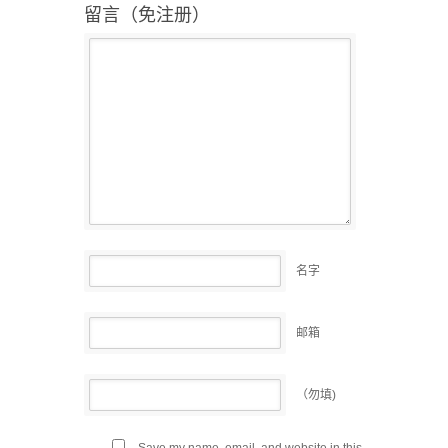
留言（免注册）
名字
邮箱
（勿填)