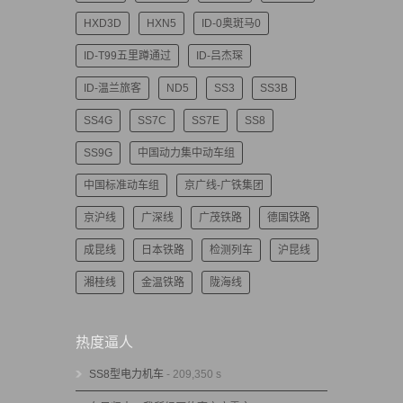
HXD3D
HXN5
ID-0奥斑马0
ID-T99五里蹲通过
ID-吕杰琛
ID-温兰旅客
ND5
SS3
SS3B
SS4G
SS7C
SS7E
SS8
SS9G
中国动力集中动车组
中国标准动车组
京广线-广铁集团
京沪线
广深线
广茂铁路
德国铁路
成昆线
日本铁路
检测列车
沪昆线
湘桂线
金温铁路
陇海线
热度逼人
SS8型电力机车
- 209,350 s