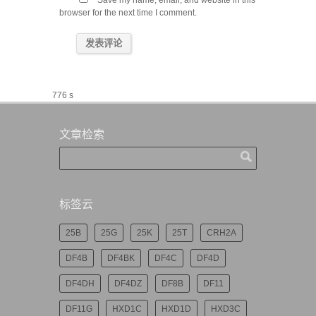
Save my name, email, and website in this
browser for the next time I comment.
776 s
文章检索
标签云
25B
25G
25K
25T
CRH2A
DF4B
DF4BK
DF4C
DF4D
DF4DH
DF4DZ
DF8B
DF11
DF11G
HXD1C
HXD1D
HXD3C