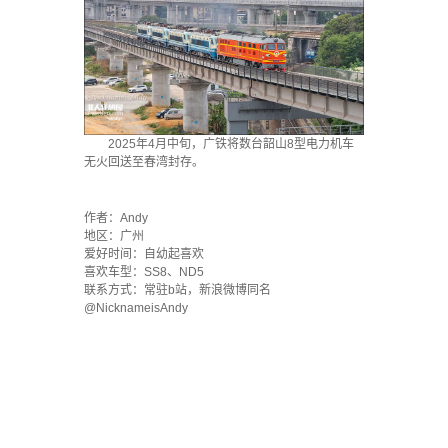
2025年4月中旬，广铁将数台韶山8型电力机车
无火回送至春湾封存。
·
作者：Andy
地区：广州
爱好时间：自幼起喜欢
喜欢车型：SS8、ND5
联系方式：常驻b站，新浪微博同名
@NicknameisAndy