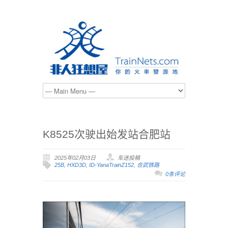
K8525次驶出始发站合肥站
2025年02月03日
车迷投稿
25B
,
HXD3D
,
ID-YanaTrainZ152
,
合武铁路
0条评论