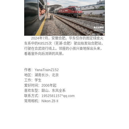
2024年7月，安徽合肥。华东仅存的图定绿皮火
车系中的K8525次（芜湖-合肥）驶出始发站合肥站，
行驶在合武绕行线上。邻座的小孩兴奋地探出头来，
看着窗外向后流转的风景。
·
作者：YanaTrainZ152
地区：湖南长沙、北京
工作：学生
爱好时间：2006年起
喜欢车型：韶山、东风全系
联系方式：1952581157*qq.com
常用相机：Nikon Z6 II