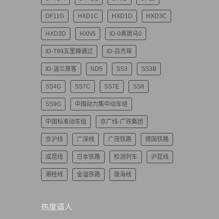
DF11G
HXD1C
HXD1D
HXD3C
HXD3D
HXN5
ID-0奥斑马0
ID-T99五里蹲通过
ID-吕杰琛
ID-温兰旅客
ND5
SS3
SS3B
SS4G
SS7C
SS7E
SS8
SS9G
中国动力集中动车组
中国标准动车组
京广线-广铁集团
京沪线
广深线
广茂铁路
德国铁路
成昆线
日本铁路
检测列车
沪昆线
湘桂线
金温铁路
陇海线
热度逼人