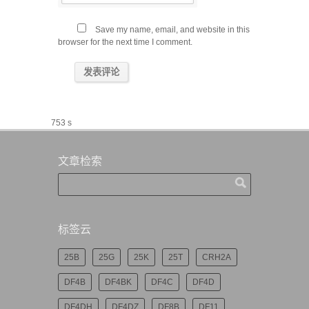
Save my name, email, and website in this
browser for the next time I comment.
753 s
文章检索
标签云
25B
25G
25K
25T
CRH2A
DF4B
DF4BK
DF4C
DF4D
DF4DH
DF4DZ
DF8B
DF11