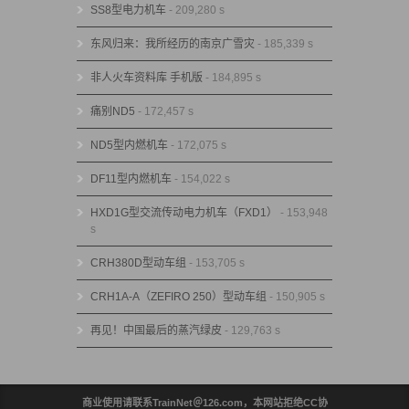
SS8型电力机车
- 209,280 s
东风归来：我所经历的南京广雪灾
- 185,339 s
非人火车资料库 手机版
- 184,895 s
痛别ND5
- 172,457 s
ND5型内燃机车
- 172,075 s
DF11型内燃机车
- 154,022 s
HXD1G型交流传动电力机车（FXD1）
- 153,948
s
CRH380D型动车组
- 153,705 s
CRH1A-A（ZEFIRO 250）型动车组
- 150,905 s
再见！中国最后的蒸汽绿皮
- 129,763 s
商业使用请联系TrainNet＠126.com，本网站拒绝CC协