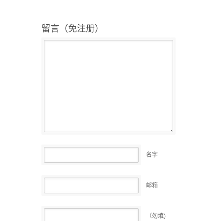
留言（免注册）
名字
邮箱
（勿填)