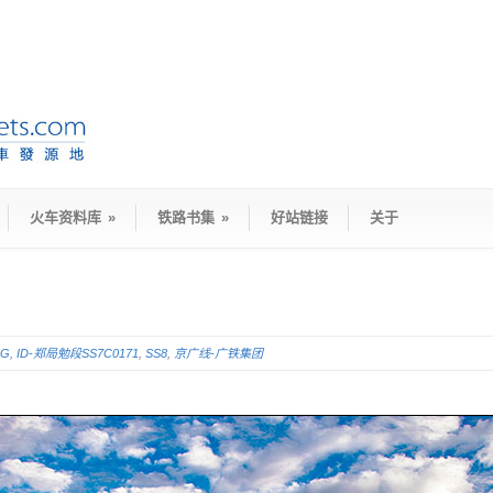
火车资料库
»
铁路书集
»
好站链接
关于
5G
,
ID-郑局勉段SS7C0171
,
SS8
,
京广线-广铁集团