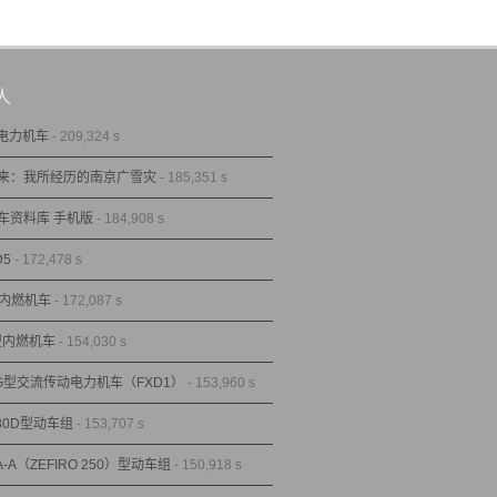
人
型电力机车
- 209,324 s
来：我所经历的南京广雪灾
- 185,351 s
车资料库 手机版
- 184,908 s
D5
- 172,478 s
型内燃机车
- 172,087 s
1型内燃机车
- 154,030 s
1G型交流传动电力机车（FXD1）
- 153,960 s
80D型动车组
- 153,707 s
A-A（ZEFIRO 250）型动车组
- 150,918 s