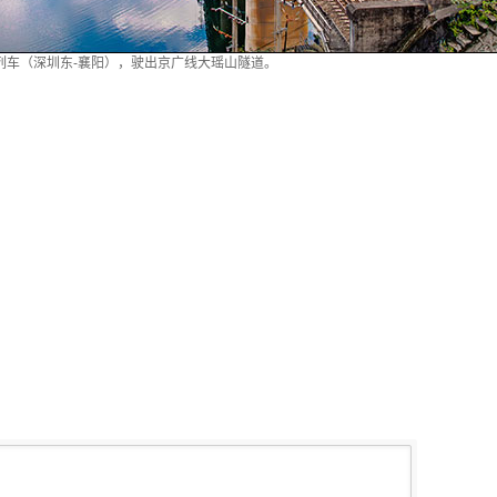
32次列车（深圳东-襄阳），驶出京广线大瑶山隧道。