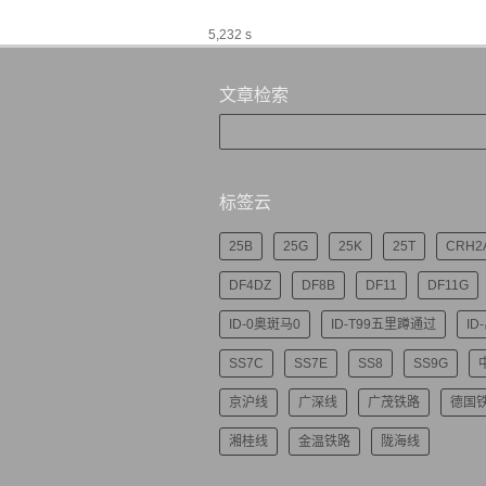
5,232 s
文章检索
标签云
25B
25G
25K
25T
CRH2
DF4DZ
DF8B
DF11
DF11G
ID-0奥斑马0
ID-T99五里蹲通过
ID
SS7C
SS7E
SS8
SS9G
京沪线
广深线
广茂铁路
德国
湘桂线
金温铁路
陇海线