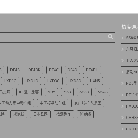
热度逼
SS8
东风归
非人火
A
DF4B
DF4BK
DF4C
DF4D
DF4DH
痛别N
HXD1C
HXD1D
HXD3C
HXD3D
HXN5
ND5
-吕杰琛
ID-温兰旅客
ND5
SS3
SS3B
SS4G
DF1
中国动力集中动车组
中国标准动车组
京广线-广铁集团
HXD
铁路
成昆线
日本铁路
检测列车
沪昆线
CRH3
CRH1