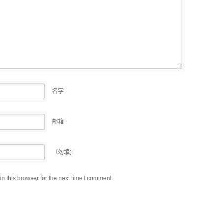
名字
邮箱
（勿填)
 this browser for the next time I comment.