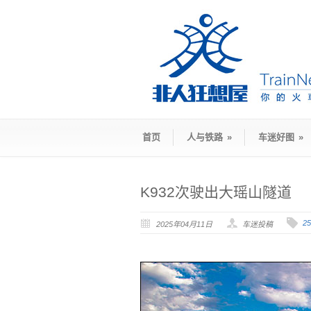
首页
人与铁路
»
车迷好图
»
K932次驶出大瑶山隧道
2
2025年04月11日
车迷投稿