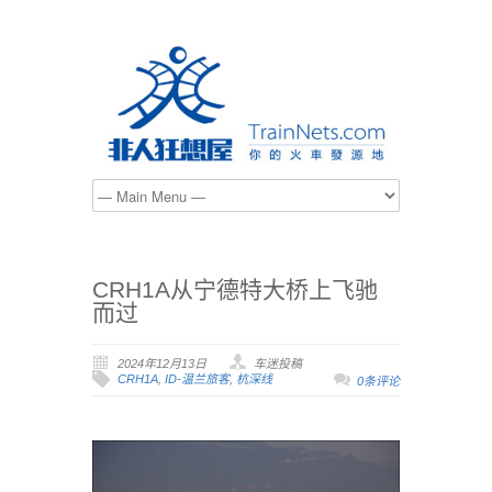
CRH1A从宁德特大桥上飞驰
而过
2024年12月13日
车迷投稿
CRH1A
,
ID-温兰旅客
,
杭深线
0条评论