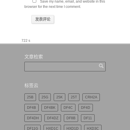
Save my name, email, and website in this
browser for the next time I comment.
722 s
文章检索
标签云
25B
25G
25K
25T
CRH2A
DF4B
DF4BK
DF4C
DF4D
DF4DH
DF4DZ
DF8B
DF11
DF11G
HXD1C
HXD1D
HXD3C