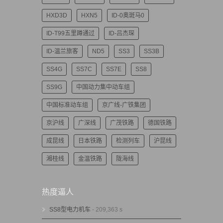
HXD3D
HXN5
ID-0奥斑马0
ID-T99五里蹲通过
ID-吕杰琛
ID-温兰旅客
ND5
SS3
SS3B
SS4G
SS7C
SS7E
SS8
SS9G
中国动力集中动车组
中国标准动车组
京广线-广铁集团
京沪线
广深线
广茂铁路
德国铁路
成昆线
日本铁路
检测列车
沪昆线
湘桂线
金温铁路
陇海线
热度逼人
SS8型电力机车
- 209,363 s