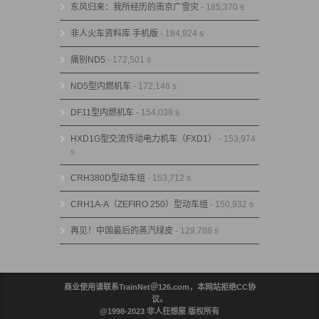
东风归来：我所经历的南京广雪灾
- 185,370 s
非人火车资料库 手机版
- 184,924 s
痛别ND5
- 172,501 s
ND5型内燃机车
- 172,146 s
DF11型内燃机车
- 154,038 s
HXD1G型交流传动电力机车（FXD1）
- 153,974
s
CRH380D型动车组
- 153,712 s
CRH1A-A（ZEFIRO 250）型动车组
- 150,932 s
再见！中国最后的蒸汽绿皮
- 129,788 s
商业使用请联系TrainNet＠126.com，本网站拒绝CC协
议。
@1998-2023 非人狂想屋 版权所有