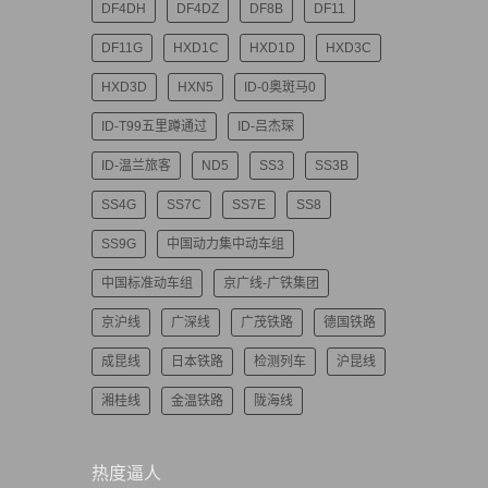
DF4DH
DF4DZ
DF8B
DF11
DF11G
HXD1C
HXD1D
HXD3C
HXD3D
HXN5
ID-0奥斑马0
ID-T99五里蹲通过
ID-吕杰琛
ID-温兰旅客
ND5
SS3
SS3B
SS4G
SS7C
SS7E
SS8
SS9G
中国动力集中动车组
中国标准动车组
京广线-广铁集团
京沪线
广深线
广茂铁路
德国铁路
成昆线
日本铁路
检测列车
沪昆线
湘桂线
金温铁路
陇海线
热度逼人