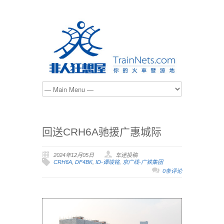
回送CRH6A驰援广惠城际
2024年12月05日
车迷投稿
CRH6A
,
DF4BK
,
ID-谭竣铭
,
京广线-广铁集团
0条评论