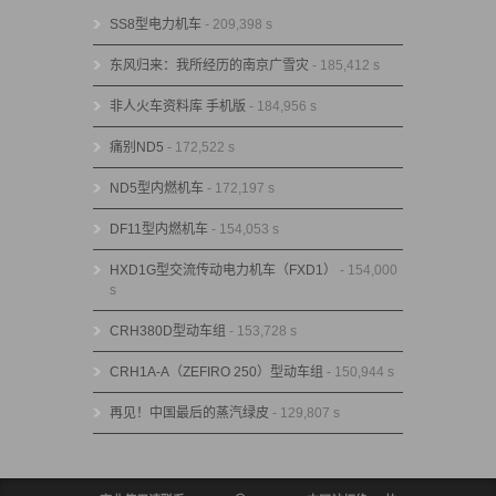
SS8型电力机车
- 209,398 s
东风归来：我所经历的南京广雪灾
- 185,412 s
非人火车资料库 手机版
- 184,956 s
痛别ND5
- 172,522 s
ND5型内燃机车
- 172,197 s
DF11型内燃机车
- 154,053 s
HXD1G型交流传动电力机车（FXD1）
- 154,000
s
CRH380D型动车组
- 153,728 s
CRH1A-A（ZEFIRO 250）型动车组
- 150,944 s
再见！中国最后的蒸汽绿皮
- 129,807 s