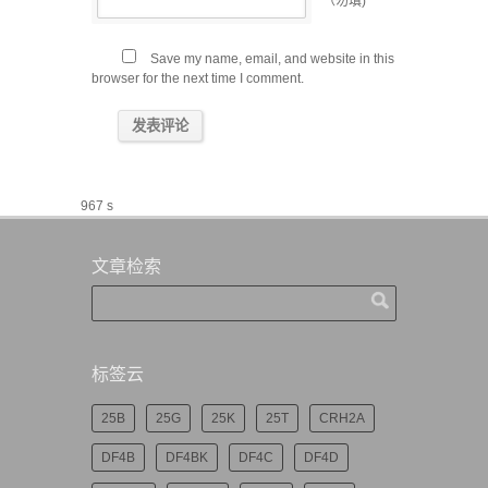
（勿填)
Save my name, email, and website in this
browser for the next time I comment.
967 s
文章检索
标签云
25B
25G
25K
25T
CRH2A
DF4B
DF4BK
DF4C
DF4D