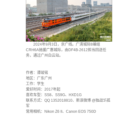
2024年9月3日，京广线。广清城际8编组
CRH6A驰援广惠城际，由DF4B-2612担当回送任
务，通过广州白云站。
·
作者：谭竣铭
地区：广东广州
工作：学生
爱好时间：2017年起
喜欢车型：SS8、SS9G、HXD1G
联系方式：QQ 1352018810、新浪微博 @独战卐孤
军
常用相机：Nikon Z6 II、Canon EOS 750D