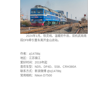
2024年1月。铁灵线。温暖的午后，双机武局南
段DF8牵引重车离开金山店站。
·
作者：zj1478bj
地区：江苏镇江
爱好时间：2019年起
喜欢车型：ND5、DF4D、SS8、CRH380A
联系方式：新浪微博 @zj1478bj
常用相机：Nikon D7500