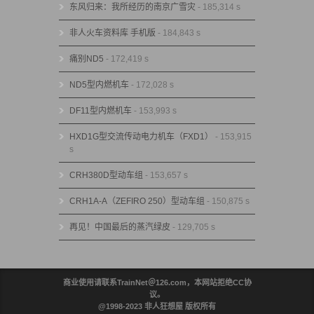
东风归来：我所经历的南京广雪灾
- 185,314 s
非人火车资料库 手机版
- 184,843 s
痛别ND5
- 172,419 s
ND5型内燃机车
- 172,028 s
DF11型内燃机车
- 153,993 s
HXD1G型交流传动电力机车（FXD1）
- 153,915
s
CRH380D型动车组
- 153,657 s
CRH1A-A（ZEFIRO 250）型动车组
- 150,875 s
再见！中国最后的蒸汽绿皮
- 129,705 s
商业使用请联系TrainNet＠126.com，本网站拒绝CC协
议。
@1998-2023 非人狂想屋 版权所有