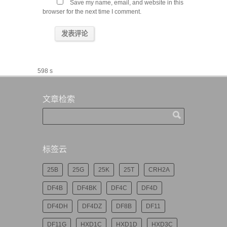
Save my name, email, and website in this
browser for the next time I comment.
598 s
文章检索
标签云
25B
25G
25K
25T
CRH2A
DF4B
DF4BK
DF4C
DF4D
DF4DH
DF4DZ
DF8B
DF11
DF11G
HXD1C
HXD1D
HXD3C