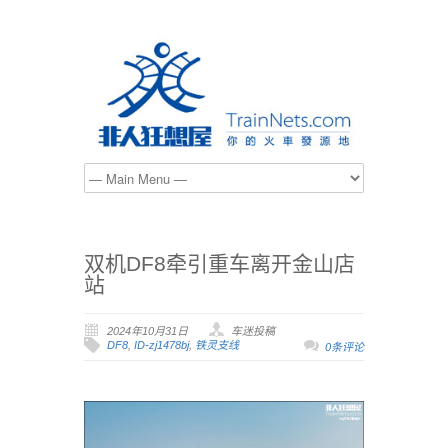
双机DF8牵引重车离开金山店
站
2024年10月31日
车迷投稿
DF8
,
ID-zj1478bj
,
铁灵支线
0条评论