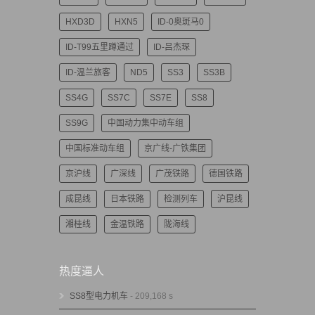
HXD3D
HXN5
ID-0奥斑马0
ID-T99五里蹲通过
ID-吕杰琛
ID-温兰旅客
ND5
SS3
SS3B
SS4G
SS7C
SS7E
SS8
SS9G
中国动力集中动车组
中国标准动车组
京广线-广铁集团
京沪线
广深线
广茂铁路
德国铁路
成昆线
日本铁路
检测列车
沪昆线
湘桂线
金温铁路
陇海线
热度逼人
SS8型电力机车
- 209,168 s