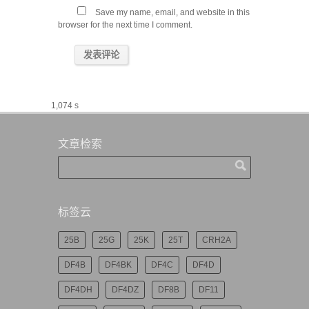
Save my name, email, and website in this
browser for the next time I comment.
1,074 s
文章检索
标签云
25B
25G
25K
25T
CRH2A
DF4B
DF4BK
DF4C
DF4D
DF4DH
DF4DZ
DF8B
DF11