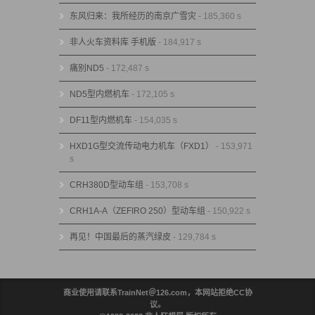
东风归来：我所经历的南京广雪灾
- 185,360 s
非人火车资料库 手机版
- 184,917 s
痛别ND5
- 172,487 s
ND5型内燃机车
- 172,105 s
DF11型内燃机车
- 154,035 s
HXD1G型交流传动电力机车（FXD1）
- 153,971
s
CRH380D型动车组
- 153,708 s
CRH1A-A（ZEFIRO 250）型动车组
- 150,922 s
再见！中国最后的蒸汽绿皮
- 129,784 s
商业使用请联系TrainNet＠126.com，本网站拒绝CC协
议。