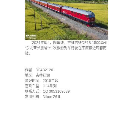
2024年8月，图珲线。吉林吉铁DF4B-1500牵引
“东北亚长旅号”Y1次旅游列车行驶在平原接近珲春南
站。
·
作者：DF4B2120
地区：吉林辽源
爱好时间：2010年起
喜欢车型：DF4系列
联系方式：QQ 3053109639
常用相机：Nikon Z6 II