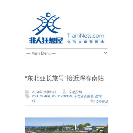
“东北亚长旅号”接近珲春南站
2024年10月05日
车迷投稿
25G
,
DF4BK
,
ID-DF4B2120
,
东北亚长旅号
,
图珲
线
0条评论