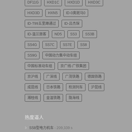
DF11G
HXD1C
HXD1D
HXD3C
HXD3D
HXN5
ID-0奥斑马0
ID-T99五里蹲通过
ID-吕杰琛
ID-温兰旅客
ND5
SS3
SS3B
SS4G
SS7C
SS7E
SS8
SS9G
中国动力集中动车组
中国标准动车组
京广线-广铁集团
京沪线
广深线
广茂铁路
德国铁路
成昆线
日本铁路
检测列车
沪昆线
湘桂线
金温铁路
陇海线
热度逼人
SS8型电力机车
- 209,339 s